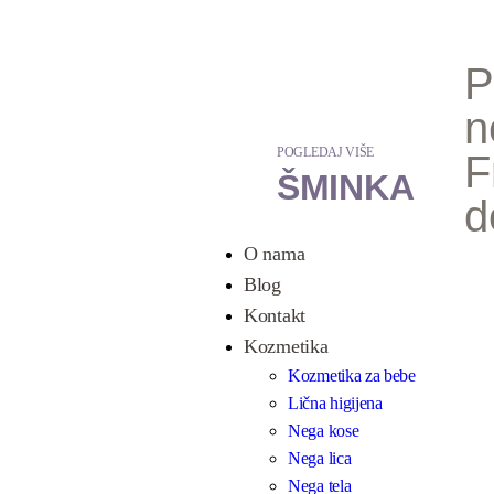
P
n
POGLEDAJ VIŠE
F
ŠMINKA
d
O nama
Blog
Kontakt
Kozmetika
Kozmetika za bebe
Lična higijena
Nega kose
Nega lica
Nega tela