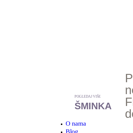
P
n
POGLEDAJ VIŠE
F
ŠMINKA
d
O nama
Blog