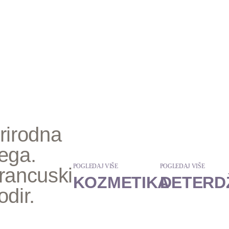
rirodna
ega.
POGLEDAJ VIŠE
POGLEDAJ VIŠE
rancuski
KOZMETIKA
DETERD
odir.