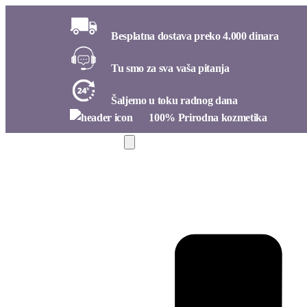
Besplatna dostava preko 4.000 dinara​
Tu smo za sva vaša pitanja​
Šaljemo u toku radnog dana​
100% Prirodna kozmetika​