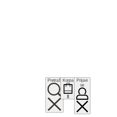
Pretraži
Korpa
Prijavi
se
0