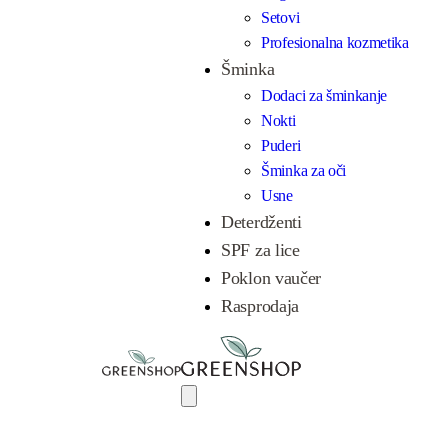
Setovi
Profesionalna kozmetika
Šminka
Dodaci za šminkanje
Nokti
Puderi
Šminka za oči
Usne
Deterdženti
SPF za lice
Poklon vaučer
Rasprodaja