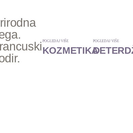
rirodna
ega.
POGLEDAJ VIŠE
POGLEDAJ VIŠE
rancuski
KOZMETIKA
DETERD
odir.