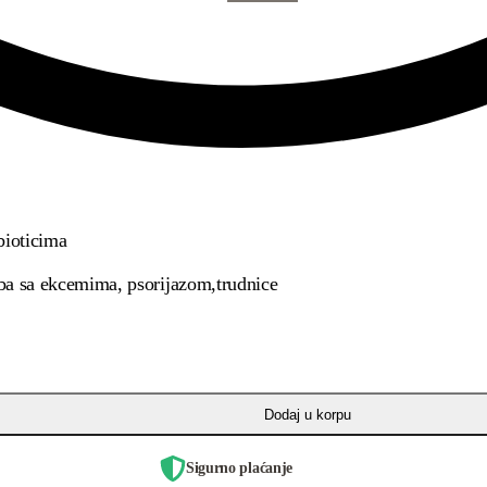
bioticima
ba sa ekcemima, psorijazom,trudnice
Dodaj u korpu
Sigurno plaćanje