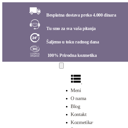
Besplatna dostava preko 4.000 dinara​
Tu smo za sva vaša pitanja​
Šaljemo u toku radnog dana​
100% Prirodna kozmetika​
Meni
O nama
Blog
Kontakt
Kozmetika