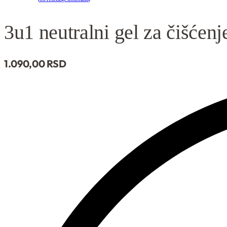
Ocenjeno
88
4.94
od 5 na osnovu
ocena kupaca
3u1 neutralni gel za čišćenj
1.090,
00
RSD