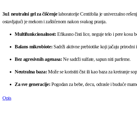
3u1 neutralni gel za čišćenje
laboratorije Centifolia je univerzalno rešen
ostavljajući je mekom i zaštićenom nakon svakog pranja.
Multifunkcionalnost:
Efikasno čisti lice, neguje telo i pere kosu be
Balans mikrobiote:
Sadrži aktivne prebiotike koji jačaju prirodni 
Bez agresivnih agenasa:
Ne sadrži sulfate, sapun niti parfeme.
Neutralna baza:
Može se koristiti čist ili kao baza za kreiranje s
Za sve generacije:
Pogodan za bebe, decu, odrasle i buduće mam
Opis