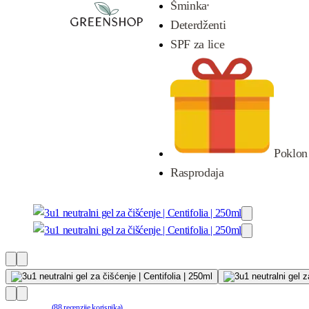
Šminka
Deterdženti
SPF za lice
Poklon
Rasprodaja
(
88
recenzije korisnika)