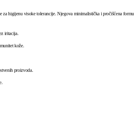
je za higijenu visoke tolerancije. Njegova minimalistička i pročišćena formu
z iritacija.
imunitet kože.
opstvenih proizvoda.
e.