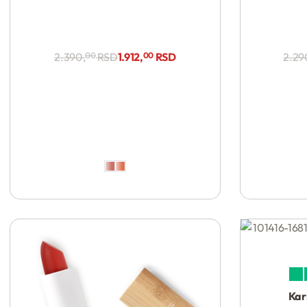
2.390,
00
RSD
1.912,
00
RSD
2.29
Ocen
Kar