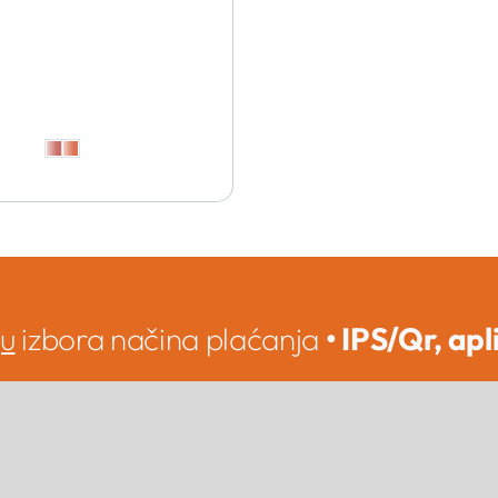
ju
izbora načina plaćanja
• IPS/Qr, apl
Kupi