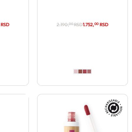
RSD
2.190,
00
RSD
1.752,
00
RSD