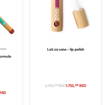
Kupi
Lak za usne – lip polish
enzija
formula
2.190,
00
RSD
1.752,
00
RSD
RSD