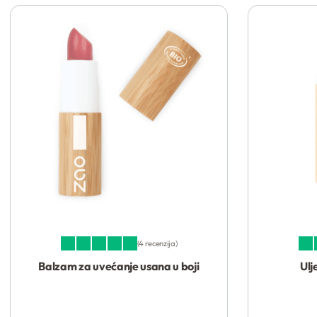
4 recenzija
Ocenjeno sa
5.00
od 5
Ocen
Balzam za uvećanje usana u boji
Ulj