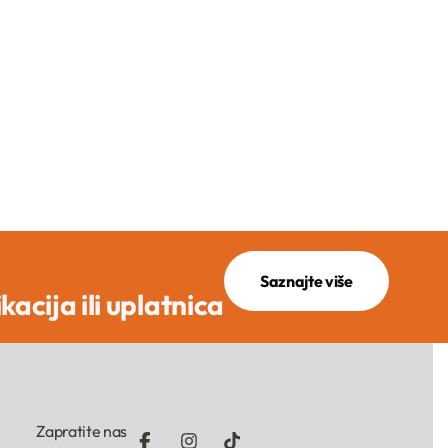
Saznajte više
ikacija ili uplatnica
Zapratite nas