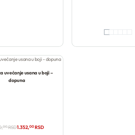
Kupi
a uvećanje usana u boji –
dopuna
Kupi
0,
00
RSD
1.352,
00
RSD