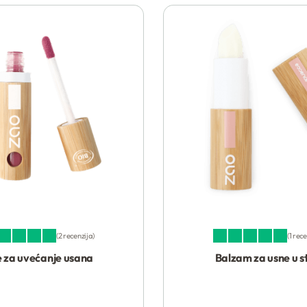
2 recenzija
1 rec
jeno sa
5.00
od 5
Ocenjeno sa
5.00
od 5
e za uvećanje usana
Balzam za usne u s