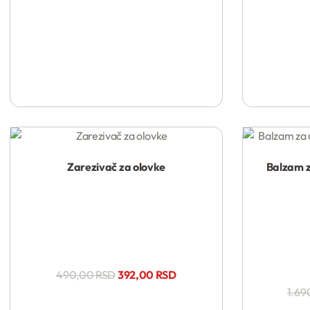
Zarezivač za olovke
Balzam z
Kupi
490,00
RSD
392,00
RSD
1.69