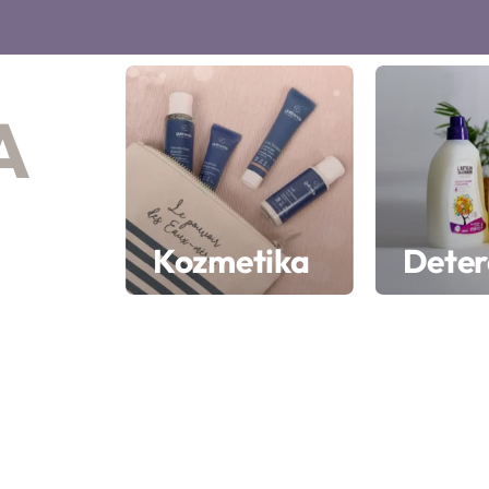
A
a
Kozmetika
Deter