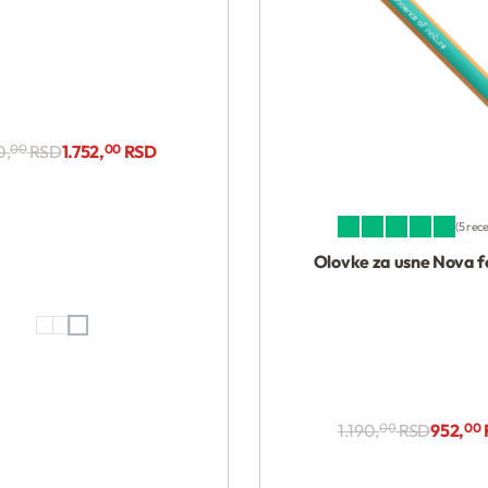
Kupi
Kupi
0,
00
RSD
1.752,
00
RSD
5 rec
Ocenjeno sa
5.00
od 5
Olovke za usne Nova 
1.190,
00
RSD
952,
00