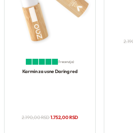
Kupi
2.19
1 recenzija
Ocenjeno sa
5.00
od 5
Karmin za usne Daring red
2.190,00
RSD
1.752,00
RSD