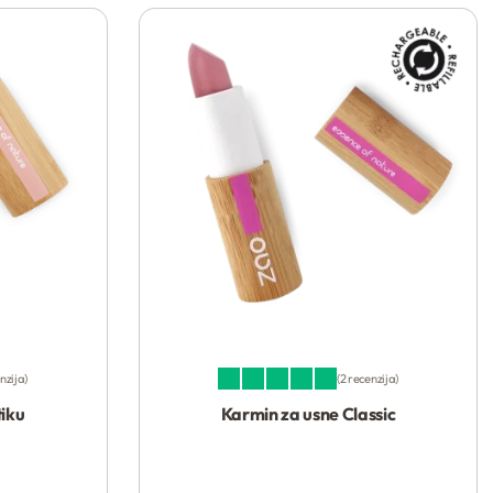
enzija
2 recenzija
Ocenjeno sa
5.00
od 5
tiku
Karmin za usne Classic