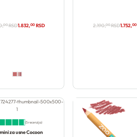
0,
00
RSD
1.832,
00
RSD
2.190,
00
RSD
1.752,
00
5 recenzija
jeno sa
4.80
od 5
mini za usne Cocoon