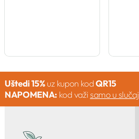
Uštedi 15%
uz kupon kod
QR15
NAPOMENA:
kod važi
samo u sluča
Kupi