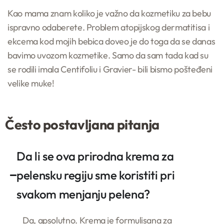
Centifolia
BREND
Kao mama znam koliko je važno da kozmetiku za bebu
ispravno odaberete. Problem atopijskog dermatitisa i
ekcema kod mojih bebica doveo je do toga da se danas
bavimo uvozom kozmetike. Samo da sam tada kad su
se rodili imala Centifoliu i Gravier- bili bismo pošteđeni
velike muke!
Često postavljana pitanja
Da li se ova prirodna krema za
pelensku regiju sme koristiti pri
svakom menjanju pelena?
Da, apsolutno. Krema je formulisana za