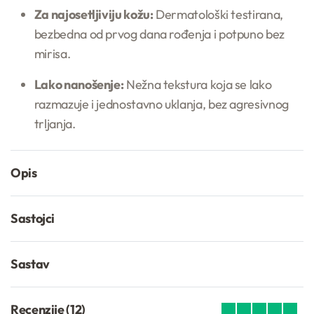
Za najosetljiviju kožu:
Dermatološki testirana,
bezbedna od prvog dana rođenja i potpuno bez
mirisa.
Lako nanošenje:
Nežna tekstura koja se lako
razmazuje i jednostavno uklanja, bez agresivnog
trljanja.
Opis
Sastojci
Sastav
Recenzije (12)