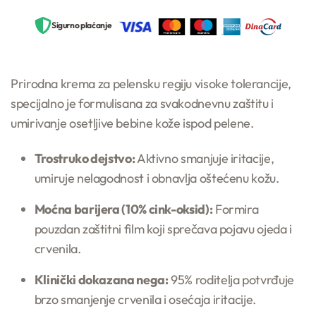
Sigurno plaćanje
Prirodna krema za pelensku regiju visoke tolerancije,
specijalno je formulisana za svakodnevnu zaštitu i
umirivanje osetljive bebine kože ispod pelene.
Trostruko dejstvo:
Aktivno smanjuje iritacije,
umiruje nelagodnost i obnavlja oštećenu kožu.
Moćna barijera (10% cink-oksid):
Formira
pouzdan zaštitni film koji sprečava pojavu ojeda i
crvenila.
Klinički dokazana nega:
95% roditelja potvrđuje
brzo smanjenje crvenila i osećaja iritacije.