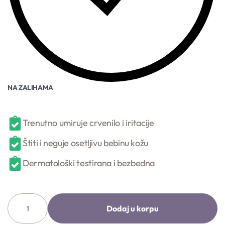
NA ZALIHAMA
Trenutno umiruje crvenilo i iritacije
Štiti i neguje osetljivu bebinu kožu
Dermatološki testirana i bezbedna
Dodaj u korpu