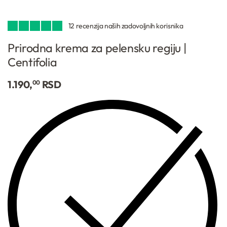
12
Ocenjeno
12
4.92
od 5 na osnovu
ocena kupaca
Prirodna krema za pelensku regiju |
Centifolia
1.190,
RSD
00