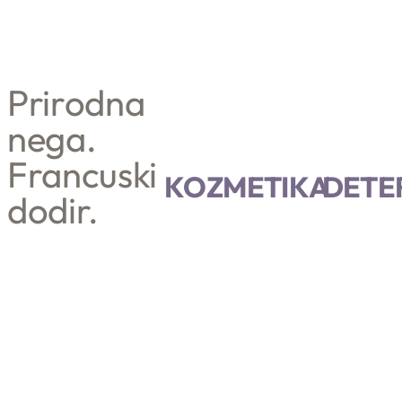
Prirodna
nega.
Francuski
POGLEDAJ VIŠE
POGLEDAJ VIŠE
KOZMETIKA
DETE
dodir.