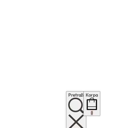
Pretraži
Korpa
0