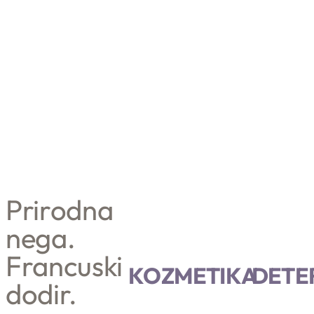
Prirodna
nega.
Francuski
POGLEDAJ VIŠE
POGLEDAJ VIŠE
KOZMETIKA
DETE
dodir.