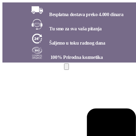
Besplatna dostava preko 4.000 dinara​
Tu smo za sva vaša pitanja​
Šaljemo u toku radnog dana​
100% Prirodna kozmetika​