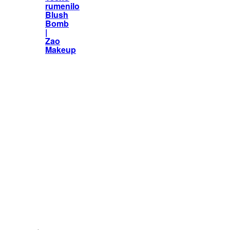
rumenilo
Blush
Bomb
|
Zao
Makeup