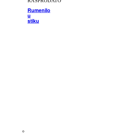
RASPRODATO
Rumenilo
u
stiku