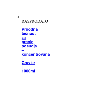
RASPRODATO
Prirodna
tečnost
za
pranje
posudja
–
koncentrovana
|
Gravier
|
1000ml