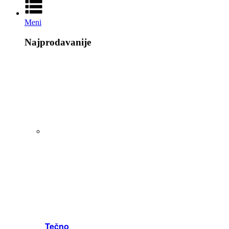
Meni
Najprodavanije
Tečno