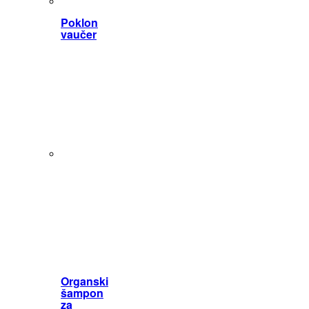
Poklon
vaučer
Organski
šampon
za