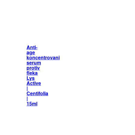
Anti-
age
koncentrovani
serum
protiv
fleka
Lys
Active
|
Centifolia
|
15ml