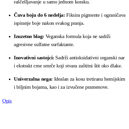
raščešljavanje u samo jednom koraku.
Čuva boju do 6 nedelja:
Fiksira pigmente i ograničava
ispiranje boje nakon svakog pranja.
Izuzetno blag:
Veganska formula koja ne sadrži
agresivne sulfatne surfaktante.
Inovativni sastojci:
Sadrži antioksidativni organski nar
i ekstrakt crne smrče koji stvara zaštitni štit oko dlake.
Univerzalna nega:
Idealan za kosu tretiranu hemijskim
i biljnim bojama, kao i za izvučene pramenove.
Opis