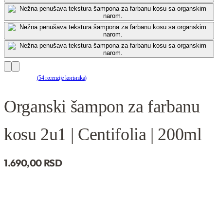
(
54
recenzije korisnika)
Ocenjeno
54
4.93
od 5 na osnovu
ocene kupca
Organski šampon za farbanu
kosu 2u1 | Centifolia | 200ml
1.690,
00
RSD