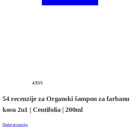
4.93
/5
Ocenjeno
54
4.93
od 5 na osnovu
ocene kupca
54 recenzije za
Organski šampon za farbanu
kosu 2u1 | Centifolia | 200ml
Dodaj recenziju