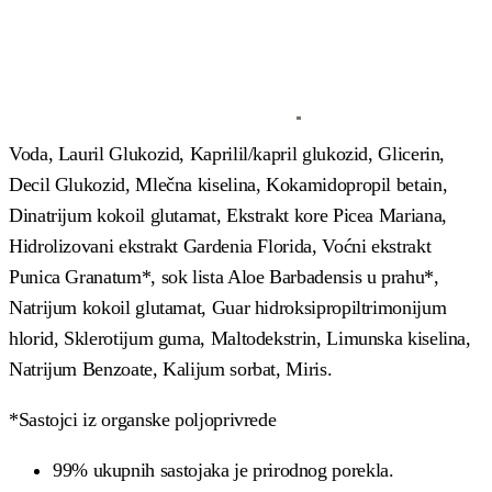
Voda, Lauril Glukozid, Kaprilil/kapril glukozid, Glicerin,
Decil Glukozid, Mlečna kiselina, Kokamidopropil betain,
Dinatrijum kokoil glutamat, Ekstrakt kore Picea Mariana,
Hidrolizovani ekstrakt Gardenia Florida, Voćni ekstrakt
Punica Granatum*, sok lista Aloe Barbadensis u prahu*,
Natrijum kokoil glutamat, Guar hidroksipropiltrimonijum
hlorid, Sklerotijum guma, Maltodekstrin, Limunska kiselina,
Natrijum Benzoate, Kalijum sorbat, Miris.
*Sastojci iz organske poljoprivrede
99% ukupnih sastojaka je prirodnog porekla.