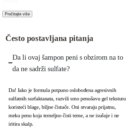
Proizvodjac
Centifolia
Uvoznik
Excelsior professional doo
Zemlja porekla
Francuska
Često postavljana pitanja
Brend
Centifolia
Da li ovaj šampon peni s obzirom na to
da ne sadrži sulfate?
Da! Iako je formula potpuno oslobođena agresivnih
sulfatnih surfaktanata, razvili smo penušavu gel teksturu
koristeći blage, biljne čistače. Oni stvaraju prijatnu,
meku penu koja temeljno čisti teme, a ne isušuje i ne
iritira skalp.