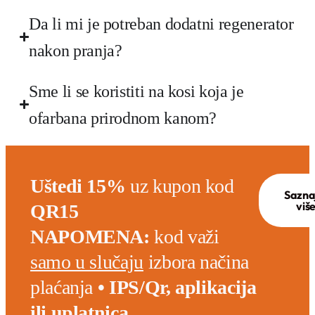
Da li mi je potreban dodatni regenerator
nakon pranja?
Sme li se koristiti na kosi koja je
ofarbana prirodnom kanom?
Uštedi 15%
uz kupon kod
Sazna
viš
QR15
NAPOMENA:
kod važi
samo u slučaju
izbora načina
plaćanja
• IPS/Qr, aplikacija
ili uplatnica