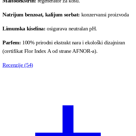
Maltodekstrin:
regenerator za kosu.
Natrijum benzoat, kalijum sorbat:
konzervansi proizvoda
Limunska kiselina:
osigurava neutralan pH.
Parfem:
100% prirodni ekstrakt nara i ekološki dizajniran
(certifikat Flor Index A od strane AFNOR-a).
Recenzije (54)
Ocenjeno
54
4.93
od 