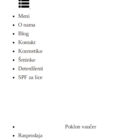
Meni
O nama
Blog
Kontakt
Kozmetika
Šminka
Deterdženti
SPF za lice
Poklon vaučer
Rasprodaja