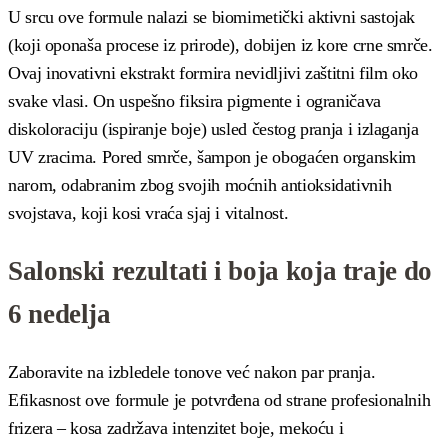
U srcu ove formule nalazi se biomimetički aktivni sastojak
(koji oponaša procese iz prirode), dobijen iz kore crne smrče.
Ovaj inovativni ekstrakt formira nevidljivi zaštitni film oko
svake vlasi. On uspešno fiksira pigmente i ograničava
diskoloraciju (ispiranje boje) usled čestog pranja i izlaganja
UV zracima. Pored smrče, šampon je obogaćen organskim
narom, odabranim zbog svojih moćnih antioksidativnih
svojstava, koji kosi vraća sjaj i vitalnost.
Salonski rezultati i boja koja traje do
6 nedelja
Zaboravite na izbledele tonove već nakon par pranja.
Efikasnost ove formule je potvrđena od strane profesionalnih
frizera – kosa zadržava intenzitet boje, mekoću i