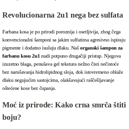
Revolucionarna 2u1 nega bez sulfata
Farbana kosa je po prirodi poroznija i osetljivija, zbog čega
konvencionalni šamponi sa jakim sulfatima agresivno ispiraju
pigmente i dodatno isušuju dlaku. Naš
organski šampon za
farbanu kosu 2u1
nudi potpuno drugačiji pristup. Njegova
izuzetno blaga, penušava gel tekstura nežno čisti nečistoće
bez narušavanja hidrolipidnog sloja, dok istovremeno oblaže
dlaku negujućim sastojcima, olakšavajući raščešljavanje
oštećene kose bez čupanja.
Moć iz prirode: Kako crna smrča štiti
boju?