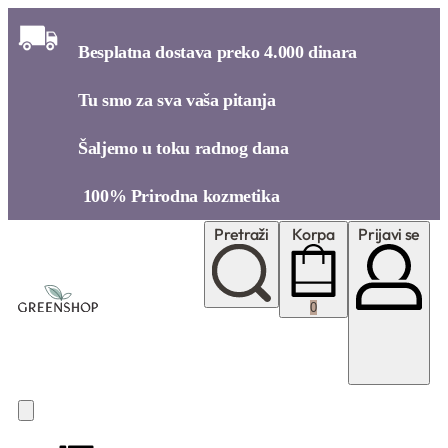
Besplatna dostava preko 4.000 dinara​
Tu smo za sva vaša pitanja​
Šaljemo u toku radnog dana​
100% Prirodna kozmetika​
Pretraži
Korpa
Prijavi se
0