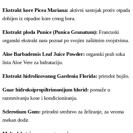
Ekstrakt kore Picea Mariana:
aktivni sastojak protiv otpada
dobijen iz otpadne kore crnog bora.
Ekstrakt ploda Punice (Punica Granatum):
Francuski
organski ekstrakt nara poznat po svojim zaštitnim svojstvima.
Aloe Barbadensis Leaf Juice Powder:
organski prah soka
lista Aloe Vere za hidrataciju.
Ekstrakt hidrolizovanog Gardenia Florida:
prirodni bojilo.
Guar hidroksipropiltrimonijum hlorid:
pomaže u
razmrsivanju kose i kondicioniranju.
Sclerotium Gum:
prirodni sredstvo za želiranje, za veoma
mekan dodir.