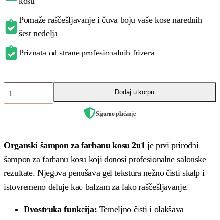
kosu
Pomaže raščešljavanje i čuva boju vaše kose narednih
šest nedelja
Priznata od strane profesionalnih frizera
Dodaj u korpu
Sigurno plaćanje
Organski šampon za farbanu kosu 2u1
je prvi prirodni
šampon za farbanu kosu koji donosi profesionalne salonske
rezultate. Njegova penušava gel tekstura nežno čisti skalp i
istovremeno deluje kao balzam za lako raščešljavanje.
Dvostruka funkcija:
Temeljno čisti i olakšava