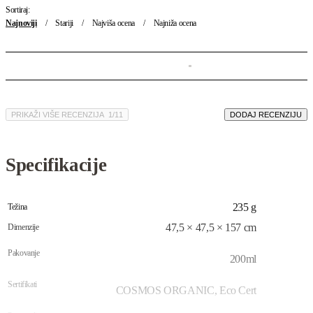
Sortiraj:
Najnoviji
Stariji
Najviša ocena
Najniža ocena
PRIKAŽI VIŠE RECENZIJA
/
DODAJ RECENZIJU
Specifikacije
235 g
Težina
47,5 × 47,5 × 157 cm
Dimenzije
Pakovanje
200ml
Sertifikati
COSMOS ORGANIC, Eco Cert