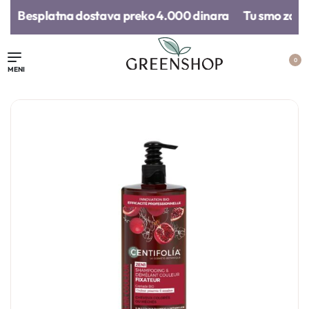
Besplatna dostava preko 4.000 dinara​
Tu smo za sv
0
Poklon vaučer
Organski šampon
Olovka za us
za suvo pranje
obraze
tamne kose |
Centifolia
3.000,
00
RSD
1.690,
00
RS
20.000,
00
RSD
1.790,
00
RSD
1.352,
00
RS