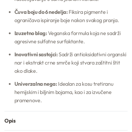
Čuva boju do 6 nedelja:
Fiksira pigmente i
ograničava ispiranje boje nakon svakog pranja.
Izuzetno blag:
Veganska formula koja ne sadrži
agresivne sulfatne surfaktante.
Inovativni sastojci:
Sadrži antioksidativni organski
nar i ekstrakt crne smrče koji stvara zaštitni štit
oko dlake.
Univerzalna nega:
Idealan za kosu tretiranu
hemijskim i biljnim bojama, kao i za izvučene
pramenove.
Opis