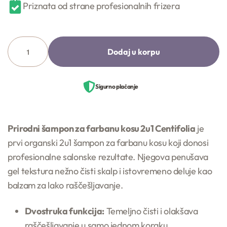
Priznata od strane profesionalnih frizera
Dodaj u korpu
Sigurno plaćanje
Prirodni šampon za farbanu kosu 2u1 Centifolia
je
prvi organski 2u1 šampon za farbanu kosu koji donosi
profesionalne salonske rezultate. Njegova penušava
gel tekstura nežno čisti skalp i istovremeno deluje kao
balzam za lako raščešljavanje.
Dvostruka funkcija:
Temeljno čisti i olakšava
raščešljavanje u samo jednom koraku.