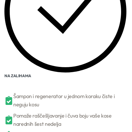
NA ZALIHAMA
Šampon i regenerator u jednom koraku čiste i
neguju kosu
Pomaže raščešljavanje i čuva boju vaše kose
narednih šest nedelja