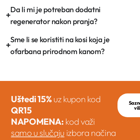
Da li mi je potreban dodatni
regenerator nakon pranja?
Sme li se koristiti na kosi koja je
ofarbana prirodnom kanom?
Uštedi 15%
uz kupon kod
Sazn
QR15
vi
NAPOMENA:
kod važi
samo u slučaju
izbora načina