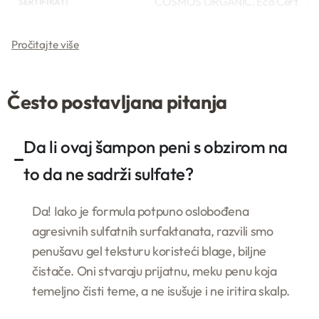
COSMOS ORGANIC, Eco Cert
SERTIFIKATI
Centifolia
PROIZVODJAC
Excelsior professional doo
UVOZNIK
Francuska
Često postavljana pitanja
ZEMLJA POREKLA
Centifolia
BREND
Da li ovaj šampon peni s obzirom na
to da ne sadrži sulfate?
Da! Iako je formula potpuno oslobođena
agresivnih sulfatnih surfaktanata, razvili smo
penušavu gel teksturu koristeći blage, biljne
čistače. Oni stvaraju prijatnu, meku penu koja
temeljno čisti teme, a ne isušuje i ne iritira skalp.