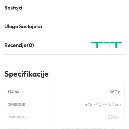
Sastojci
Uloga Sastojaka
Recenzije (0)
Ocenjeno sa
0
od 5
Specifikacije
560 g
TEŽINA
47,5 × 47,5 × 157 cm
DIMENZIJE
500ml
PAKOVANJE