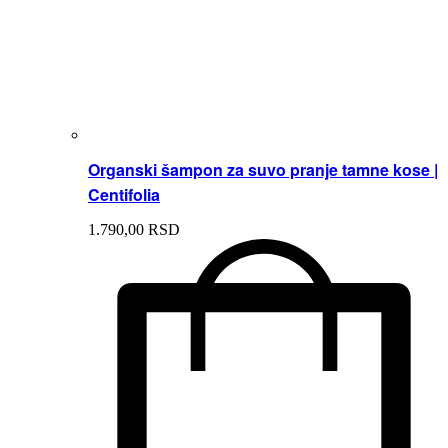
Organski šampon za suvo pranje tamne kose |
Centifolia
1.790,
00
RSD