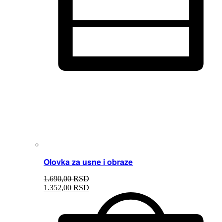
Olovka za usne i obraze
1.690,
00
RSD
1.352,
00
RSD