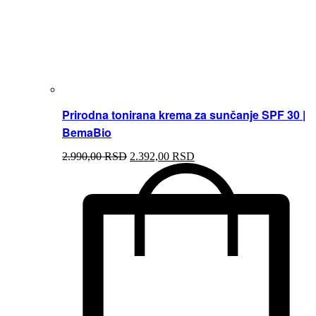
Prirodna tonirana krema za sunčanje SPF 30 |
BemaBio
2.990,00
RSD
2.392,00
RSD