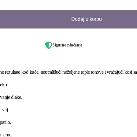
Dodaj u korpu
Sigurno plaćanje
e rezultate kod kuće, neutrališući neželjene tople tonove i vraćajući kosi
lekse
.
avanje dlake
.
 sjaj
.
patilo.
o teme
.