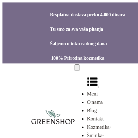
Besplatna dostava preko 4.000 dinara​
Tu smo za sva vaša pitanja​
Šaljemo u toku radnog dana​
100% Prirodna kozmetika​
Meni
O nama
Blog
Kontakt
Kozmetika
Šminka