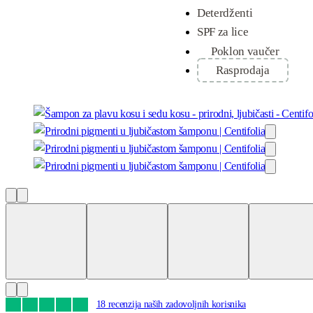
Deterdženti
SPF za lice
Poklon vaučer
Rasprodaja
18