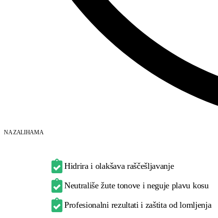
NA ZALIHAMA
Hidrira i olakšava raščešljavanje
Neutrališe žute tonove i neguje plavu kosu
Profesionalni rezultati i zaštita od lomljenja