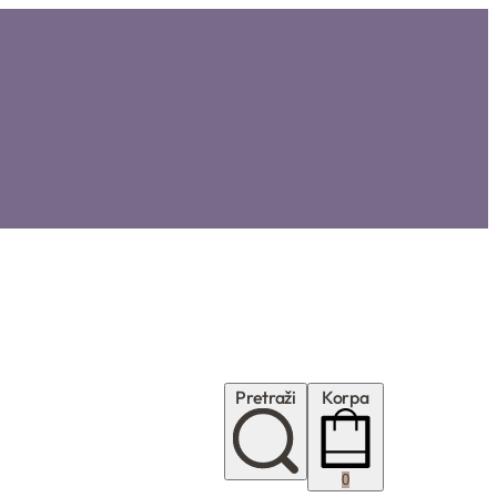
Pretraži
Korpa
0