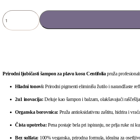
Prirodni l
jubičasti šampon za plavu kosu
Centifolia
pruža profesionaln
Hladni tonovi:
Prirodni pigmenti eliminišu žutilo i narandžaste ref
2u1 inovacija:
Deluje kao šampon i balzam, olakšavajući raščešlj
Organska borovnica:
Pruža antioksidativnu zaštitu, hidrira i vraća
Čista upotreba:
Pena postaje bela pri ispiranju, ne prlja ruke ni ku
Bez sulfata:
100% veganska, prirodna formula, idealna za osetljiv