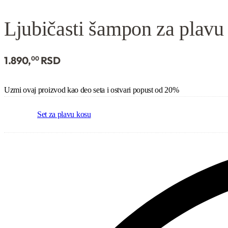
Ocenjeno
18
4.94
od 5 na osnovu
ocena kupaca
Ljubičasti šampon za plavu 
1.890,
RSD
00
Set za plavu kosu