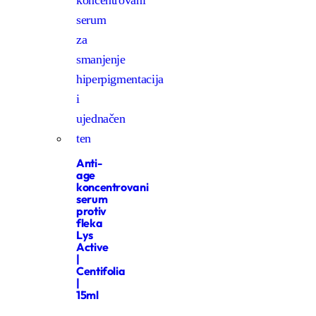
Anti-
age
koncentrovani
serum
protiv
fleka
Lys
Active
|
Centifolia
|
15ml