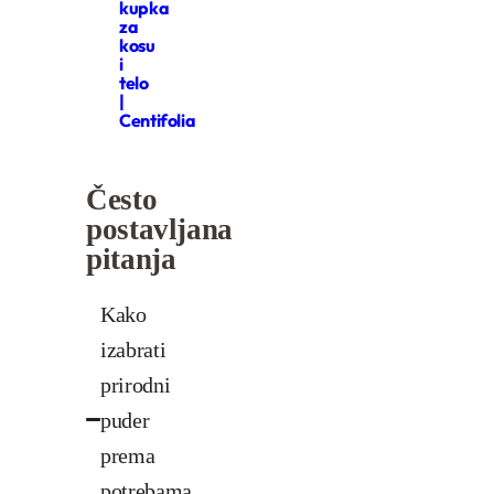
kupka
za
kosu
i
telo
|
Centifolia
Često
postavljana
pitanja
Kako
izabrati
prirodni
puder
prema
potrebama