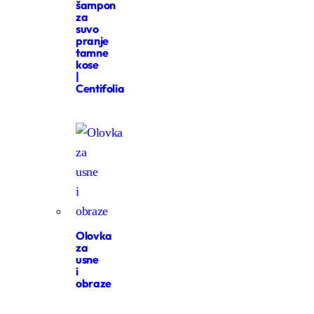
šampon
za
suvo
pranje
tamne
kose
|
Centifolia
Olovka
za
usne
i
obraze