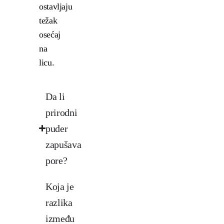
ostavljaju
težak
osećaj
na
licu.
Da li
prirodni
puder
zapušava
pore?
Koja je
razlika
između