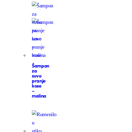
Šampon
za
suvo
pranje
kose
–
malina