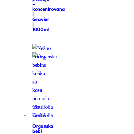
–
koncentrovana
|
Gravier
|
1000ml
Organska
bebi