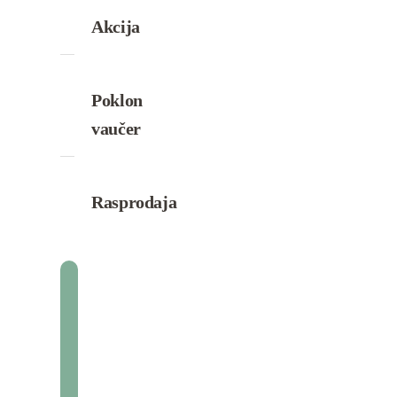
Akcija
Poklon
vaučer
Rasprodaja
Marija O.
Beograd