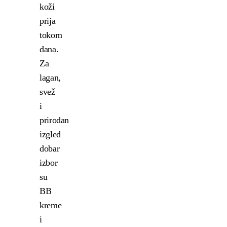
koži
prija
tokom
dana.
Za
lagan,
svež
i
prirodan
izgled
dobar
izbor
su
BB
kreme
i