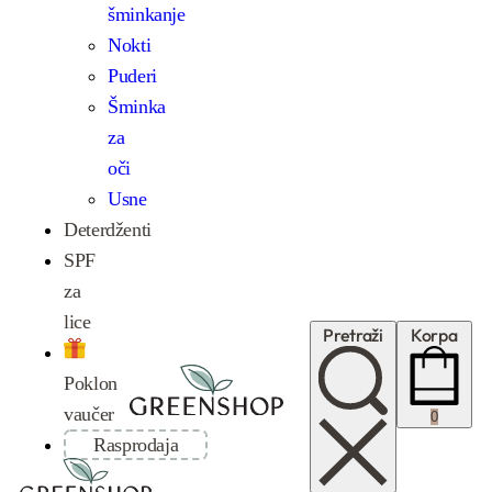
šminkanje
Nokti
Puderi
Šminka
za
oči
Usne
Deterdženti
SPF
za
lice
Pretraži
Korpa
Poklon
vaučer
0
Rasprodaja