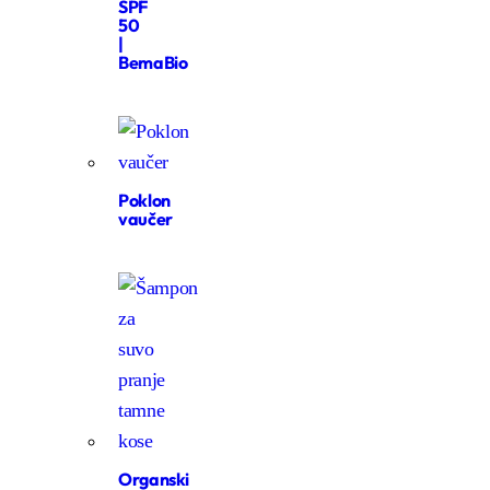
SPF
50
|
BemaBio
Poklon
vaučer
Organski