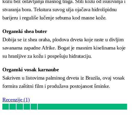
kožu bez ostavljanja masnog traga. Štiti kožu od isušivanja i
stvaranja bora. Tekstura suvog ulja ojačava hidrolipidnu
barijeru i reguliše lučenje sebuma kod masne kože.
Organski shea buter
Dobija se iz shea oraha, plodova drveta koje raste u divljim
savanama zapadne Afrike. Bogat je masnim kiselinama koje
su hranljive za kožu i pospešuju hidrataciju.
Organski vosak karnaube
Sakriven u listovima palminog drveta iz Brazila, ovaj vosak
formira zaštitni film i produžava postojanost šminke.
Recenzije (1)
Ocenjeno
1
5.00
od 5 na osnovu
ocene kupca