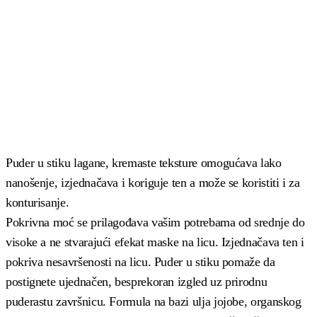
Puder u stiku lagane, kremaste teksture omogućava lako
nanošenje, izjednačava i koriguje ten a može se koristiti i za
konturisanje.
Pokrivna moć se prilagođava vašim potrebama od srednje do
visoke a ne stvarajući efekat maske na licu. Izjednačava ten i
pokriva nesavršenosti na licu. Puder u stiku pomaže da
postignete ujednačen, besprekoran izgled uz prirodnu
puderastu završnicu. Formula na bazi ulja jojobe, organskog