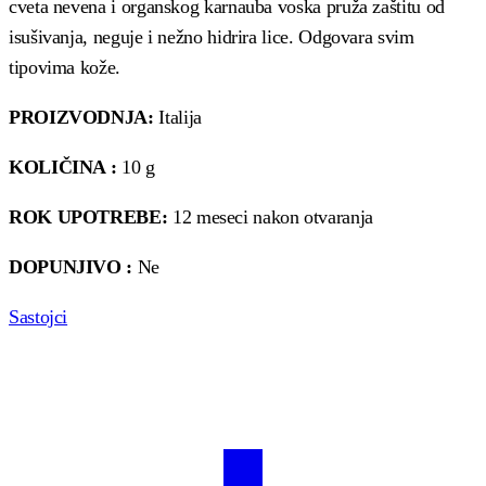
cveta nevena i organskog karnauba voska pruža zaštitu od
isušivanja, neguje i nežno hidrira lice. Odgovara svim
tipovima kože.
PROIZVODNJA:
Italija
KOLIČINA :
10 g
ROK UPOTREBE:
12 meseci nakon otvaranja
DOPUNJIVO :
Ne
Sastojci