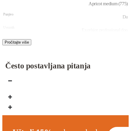
Apricot medium (775)
Punjivo
Da
Uvoznik
Excelsior professional doo
Brend
Zao Makeup
Često postavljana pitanja