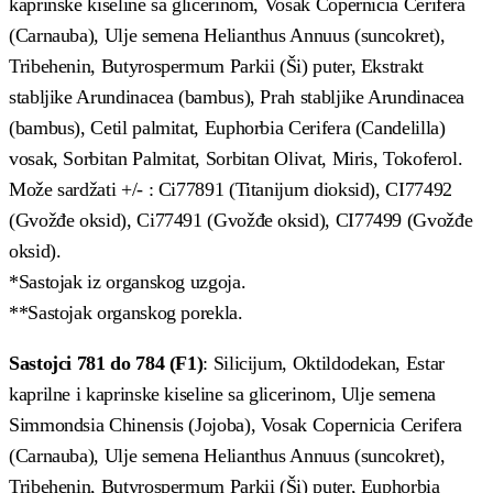
kaprinske kiseline sa glicerinom, Vosak Copernicia Cerifera
(Carnauba), Ulje semena Helianthus Annuus (suncokret),
Tribehenin, Butyrospermum Parkii (Ši) puter, Ekstrakt
stabljike Arundinacea (bambus), Prah stabljike Arundinacea
(bambus), Cetil palmitat, Euphorbia Cerifera (Candelilla)
vosak, Sorbitan Palmitat, Sorbitan Olivat, Miris, Tokoferol.
Može sardžati +/- : Ci77891 (Titanijum dioksid), CI77492
(Gvožđe oksid), Ci77491 (Gvožđe oksid), CI77499 (Gvožđe
oksid).
*Sastojak iz organskog uzgoja.
**Sastojak organskog porekla.
Sastojci 781 do 784 (F1)
: Silicijum, Oktildodekan, Estar
kaprilne i kaprinske kiseline sa glicerinom, Ulje semena
Simmondsia Chinensis (Jojoba), Vosak Copernicia Cerifera
(Carnauba), Ulje semena Helianthus Annuus (suncokret),
Tribehenin, Butyrospermum Parkii (Ši) puter, Euphorbia