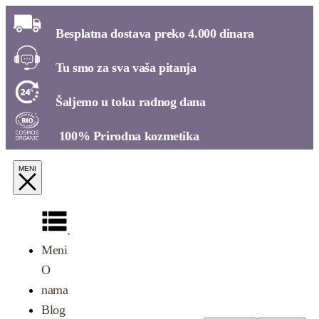
Besplatna dostava preko 4.000 dinara​
Tu smo za sva vaša pitanja​
Šaljemo u toku radnog dana​
100% Prirodna kozmetika​
Meni
O
nama
Blog