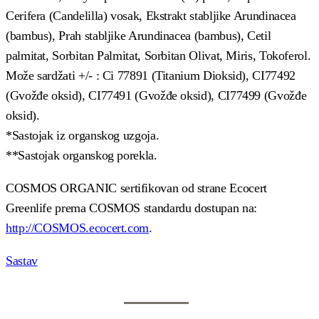
Cerifera (Candelilla) vosak, Ekstrakt stabljike Arundinacea
(bambus), Prah stabljike Arundinacea (bambus), Cetil
palmitat, Sorbitan Palmitat, Sorbitan Olivat, Miris, Tokoferol.
Može sardžati +/- : Ci 77891 (Titanium Dioksid), CI77492
(Gvožđe oksid), CI77491 (Gvožđe oksid), CI77499 (Gvožđe
oksid).
*Sastojak iz organskog uzgoja.
**Sastojak organskog porekla.
COSMOS ORGANIC sertifikovan od strane Ecocert
Greenlife prema COSMOS standardu dostupan na:
http://COSMOS.ecocert.com
.
Sastav