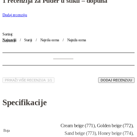
1 recenzija za
Puder u stiku – dopuna
Dodaj recenziju
Sortiraj:
Najnoviji
Stariji
Najviša ocena
Najniža ocena
PRIKAŽI VIŠE RECENZIJA
/
DODAJ RECENZIJU
Specifikacije
Cream beige (771), Golden beige (772),
Boja
Sand beige (773), Honey beige (774),