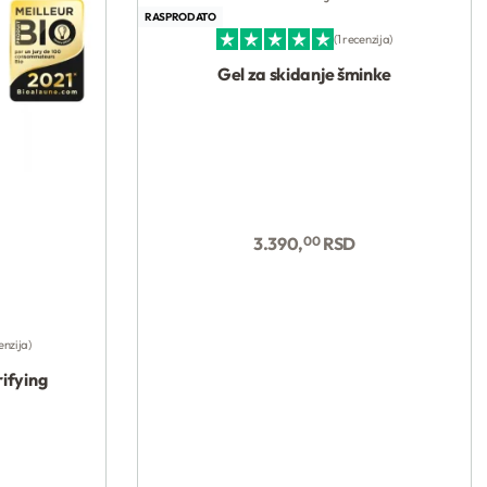
RASPRODATO
1 recenzija
Ocenjeno sa
5.00
od 5
Gel za skidanje šminke
Kupi
3.390,
00
RSD
enzija
rifying