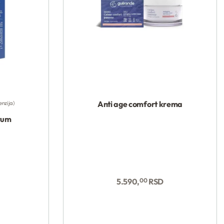
Anti age comfort krema
enzija
erum
5.590,
00
RSD