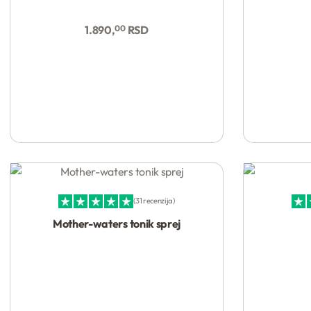
Kupi
1.890,
00
RSD
31 recenzija
Ocenjeno sa
4.97
od 5
Ocenj
Mother-waters tonik sprej