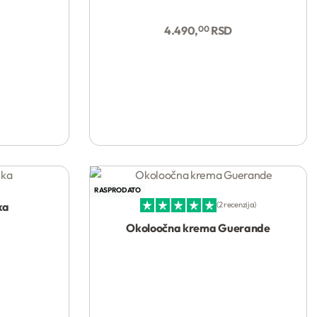
4.490,
00
RSD
RASPRODATO
ka
2 recenzija
Ocenjeno sa
5.00
od 5
Okoloočna krema Guerande