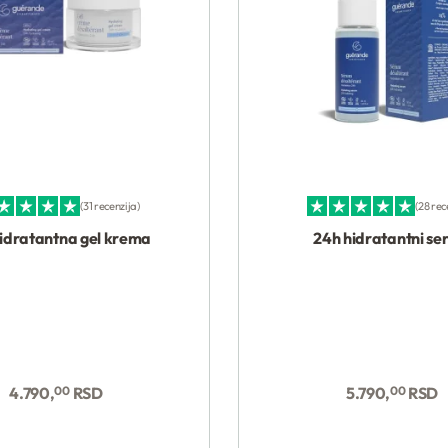
31 recenzija
28 rec
eno sa
4.94
od 5
Ocenjeno sa
4.96
od 5
idratantna gel krema
24h hidratantni s
4.790,
00
RSD
5.790,
00
RSD