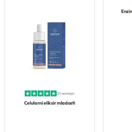
Enzi
Kupi
21 recenzija
Ocenjeno sa
4.95
od 5
Celularni eliksir mladosti