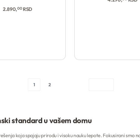
Kupi
2.890,
00
RSD
1
2
nski standard u vašem domu
Kupi
šenja koja spajaju prirodu i visoku nauku lepote. Fokusirani smo na 
Kupi