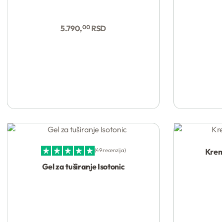
5.790,
00
RSD
Krem
49 recenzija
Ocenjeno sa
4.94
od 5
Gel za tuširanje Isotonic