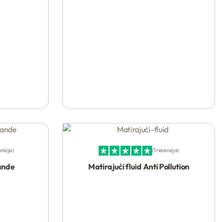
Kupi
enzija
1 recenzija
Ocenjeno sa
5.00
od 5
ande
Matirajući fluid Anti Pollution