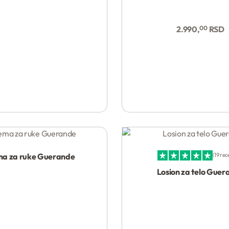
2.990,
00
RSD
Kupi
a za ruke Guerande
19 rec
Ocenjeno sa
4.95
od 5
Losion za telo Guer