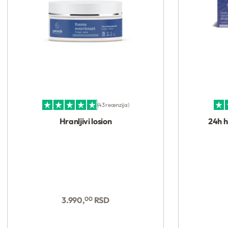
43 recenzija
Ocenjeno sa
4.88
od 5
Ocenj
Hranljivi losion
24h h
3.990,
00
RSD