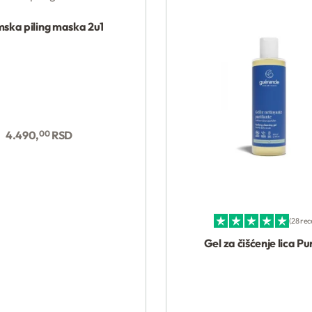
mska piling maska 2u1
Kupi
Kupi
4.490,
00
RSD
28 rec
Ocenjeno sa
4.96
od 5
Gel za čišćenje lica Pu