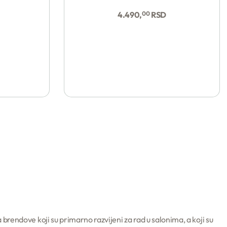
Kupi
4.490,
00
RSD
brendove koji su primarno razvijeni za rad u salonima, a koji su
Kupi