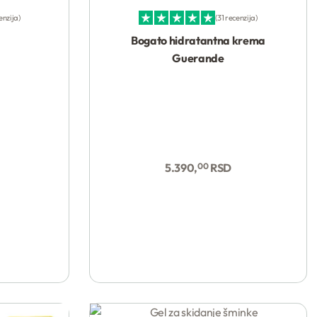
enzija
31 recenzija
Ocenjeno sa
4.94
od 5
Bogato hidratantna krema
Guerande
5.390,
00
RSD