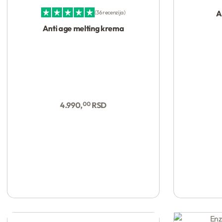
A
36 recenzija
Ocenjeno sa
4.92
od 5
Anti age melting krema
4.990,
00
RSD