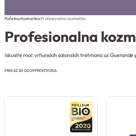
Početna
›
Kozmetika
›
Profesionalna kozmetika
Profesionalna kozm
Iskusite moć vrhunskih salonskih tretmana uz Guerande pr
PRIKAZ
20
OD
29
PROIZVODA