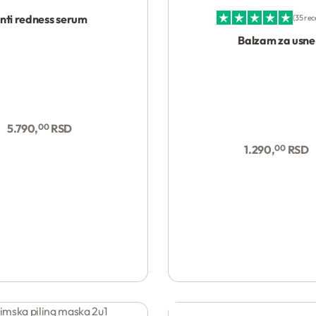
nti redness serum
35 rec
Ocenjeno sa
4.97
od 5
Balzam za usne
5.790,
00
RSD
1.290,
00
RSD