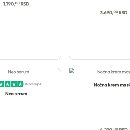
1.790,
00
RSD
Kupi
3.690,
00
RSD
Noćna krem mas
18 recenzija
eno sa
5.00
od 5
Neo serum
Kupi
4.290,
00
RSD