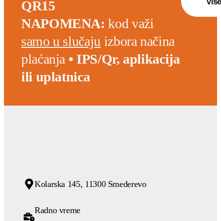
viš
QR15
NAPOMENA:
kod važi
samo u slučaju
izbora načina
plaćanja
• IPS/Qr, aplikacija
ili uplatnica
Kolarska 145, 11300 Smederevo
Radno vreme