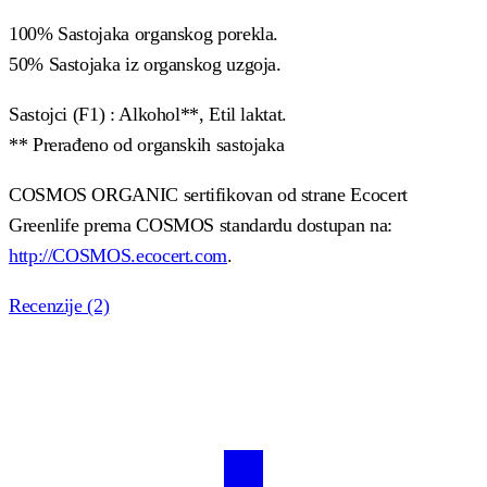
100% Sastojaka organskog porekla.
50% Sastojaka iz organskog uzgoja.
Sastojci (F1) : Alkohol**, Etil laktat.
** Prerađeno od organskih sastojaka
COSMOS ORGANIC sertifikovan od strane Ecocert
Greenlife prema COSMOS standardu dostupan na:
http://COSMOS.ecocert.com
.
Recenzije (2)
Ocenjeno
2
5.00
od 