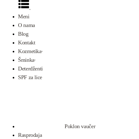
Meni
O nama
Blog
Kontakt
Kozmetika
Šminka
Deterdženti
SPF za lice
Poklon vaučer
Rasprodaja