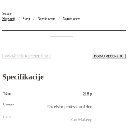
Sortiraj:
Najnoviji
Stariji
Najviša ocena
Najniža ocena
PRIKAŽI VIŠE RECENZIJA
/
DODAJ RECENZIJU
Specifikacije
218 g
Težina
Uvoznik
Excelsior professional doo
Brend
Zao Makeup