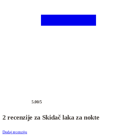
5.00
/5
Ocenjeno
2
5.00
od 5 na osnovu
ocene kupca
2 recenzije za
Skidač laka za nokte
Dodaj recenziju