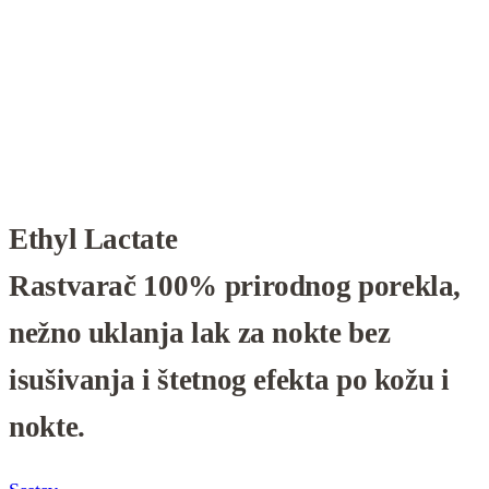
Ethyl Lactate
Rastvarač 100% prirodnog porekla,
nežno uklanja lak za nokte bez
isušivanja i štetnog efekta po kožu i
nokte.