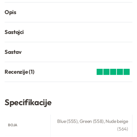
Opis
Sastojci
Sastav
Recenzije (1)
Ocenjeno
1
5.00
od 5 na osno
Specifikacije
Blue (555), Green (558), Nude beige
BOJA
(564)