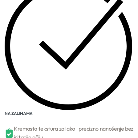
NA ZALIHAMA
Kremasta tekstura za lako i precizno nanošenje bez
iritacije očiju