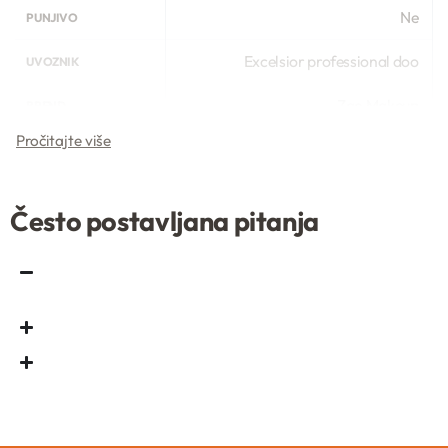
Ne
PUNJIVO
Excelsior professional doo
UVOZNIK
Zao Makeup
BREND
1.14 g
TEŽINA
Često postavljana pitanja