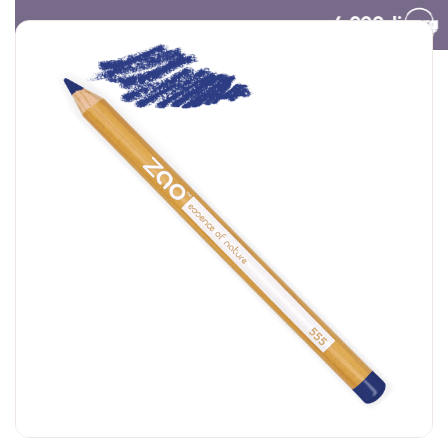
Besplatna dostava preko 4.000 dinara​
Poklon vaučer
Organski šampon za
Olovka za us
suvo pranje tamne
obraze
kose | Centifolia
3.000,
00
RSD
1.690,
00
RS
20.000,
00
RSD
1.790,
00
RSD
1.352,
00
RS