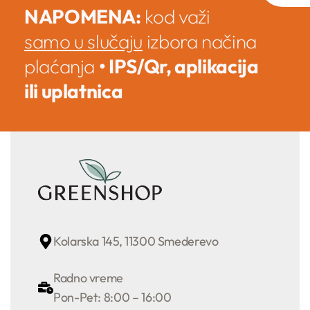
NAPOMENA:
kod važi
samo u slučaju
izbora načina
plaćanja
• IPS/Qr, aplikacija
ili uplatnica
Kolarska 145, 11300 Smederevo
Radno vreme
Pon-Pet: 8:00 – 16:00