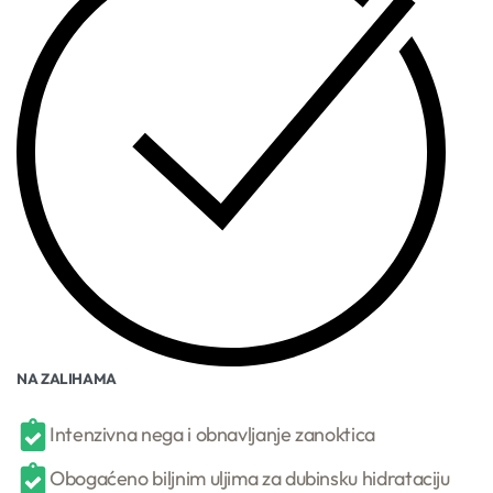
NA ZALIHAMA
Intenzivna nega i obnavljanje zanoktica
Obogaćeno biljnim uljima za dubinsku hidrataciju