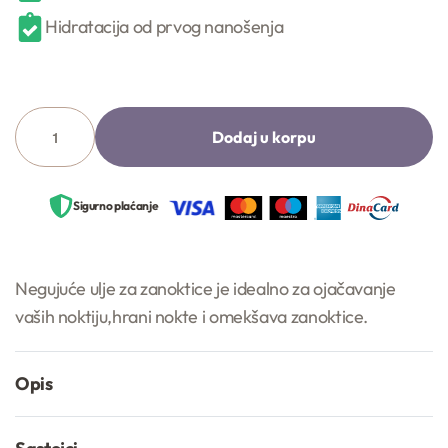
Hidratacija od prvog nanošenja
Dodaj u korpu
Sigurno plaćanje
Negujuće ulje za zanoktice je idealno za ojačavanje
vaših noktiju,hrani nokte i omekšava zanoktice.
Opis