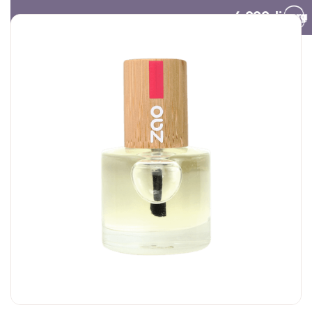
Besplatna dostava preko 4.000 dinara​
Poklon vaučer
Organski šampon za
Olovka za us
suvo pranje tamne
obraze
kose | Centifolia
3.000,
00
RSD
1.690,
00
RS
20.000,
00
RSD
1.790,
00
RSD
1.352,
00
RS