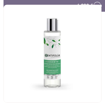
Besplatna dostava preko 4.000 dinara​
Poklon vaučer
Organski šampon za
Olovka za us
suvo pranje tamne
obraze
kose | Centifolia
3.000,
00
RSD
1.690,
00
RS
20.000,
00
RSD
1.790,
00
RSD
1.352,
00
RS