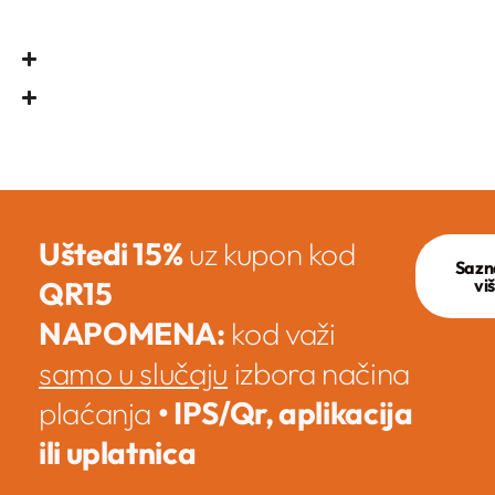
Uštedi 15%
uz kupon kod
Sazn
QR15
vi
NAPOMENA:
kod važi
samo u slučaju
izbora načina
plaćanja
• IPS/Qr, aplikacija
ili uplatnica