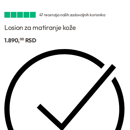
47
Ocenjeno
47
4.96
od 5 na osnovu
ocena kupaca
Losion za matiranje kože
1.890,
RSD
00