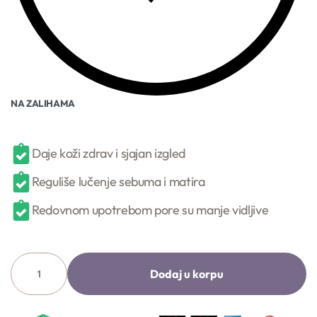
NA ZALIHAMA
Daje koži zdrav i sjajan izgled
Reguliše lučenje sebuma i matira
Redovnom upotrebom pore su manje vidljive
Dodaj u korpu