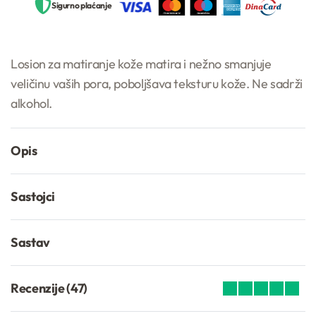
Sigurno plaćanje
Losion za matiranje kože matira i nežno smanjuje
veličinu vaših pora, poboljšava teksturu kože. Ne sadrži
alkohol.
Opis
Sastojci
Sastav
Recenzije (47)
Ocenjeno
47
4.96
od 5 na osno