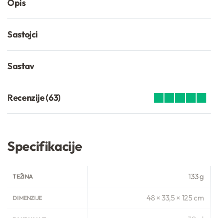
Opis
Sastojci
Sastav
Recenzije (63)
Ocenjeno
63
4.95
od 5 na osno
Specifikacije
133 g
TEŽINA
48 × 33,5 × 125 cm
DIMENZIJE