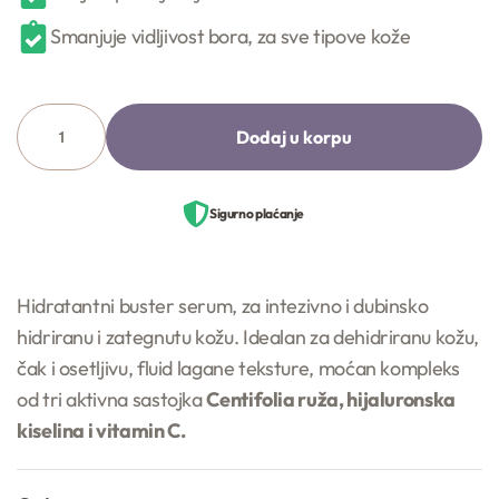
Smanjuje vidljivost bora, za sve tipove kože
Dodaj u korpu
Sigurno plaćanje
Hidratantni buster serum, za intezivno i dubinsko
hidriranu i zategnutu kožu. Idealan za dehidriranu kožu,
čak i osetljivu, fluid lagane teksture, moćan kompleks
od tri aktivna sastojka
Centifolia ruža, hijaluronska
kiselina i vitamin C.