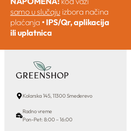
NAPOMENA:
kod važi
samo u slučaju
izbora načina
plaćanja
• IPS/Qr, aplikacija
ili uplatnica
Kolarska 145, 11300 Smederevo
Radno vreme
Pon-Pet: 8:00 – 16:00