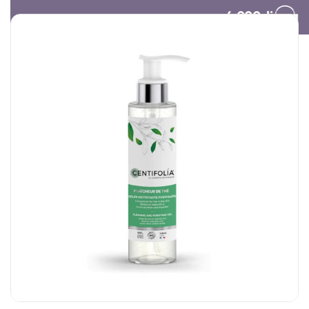
Besplatna dostava preko 4.000 dinara​
Poklon vaučer
Organski šampon za
Olovka za us
suvo pranje tamne
obraze
kose | Centifolia
3.000,
00
RSD
1.690,
00
RS
20.000,
00
RSD
1.790,
00
RSD
1.352,
00
RS