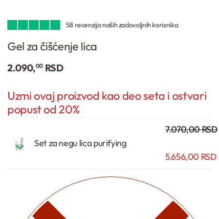
58
Ocenjeno
58
4.93
od 5 na osnovu
ocena kupaca
Gel za čišćenje lica
2.090,
RSD
00
7.070,00
RSD
Set za negu lica purifying
5.656,00
RSD