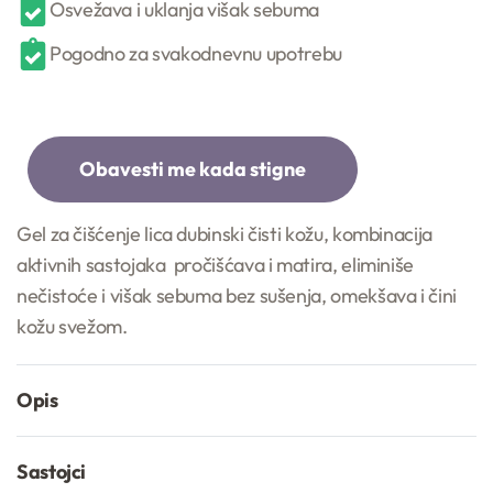
Osvežava i uklanja višak sebuma
Pogodno za svakodnevnu upotrebu
Gel za čišćenje lica dubinski čisti kožu, kombinacija
aktivnih sastojaka pročišćava i matira, eliminiše
nečistoće i višak sebuma bez sušenja, omekšava i čini
kožu svežom.
Opis
Sastojci