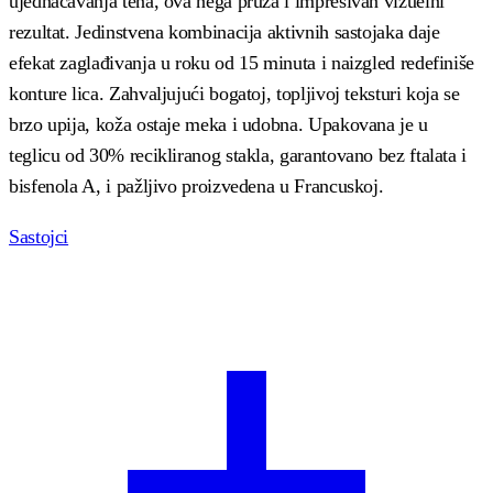
ujednačavanja tena, ova nega pruža i impresivan vizuelni
rezultat. Jedinstvena kombinacija aktivnih sastojaka daje
efekat zaglađivanja u roku od 15 minuta i naizgled redefiniše
konture lica
. Zahvaljujući bogatoj, topljivoj teksturi koja se
brzo upija, koža ostaje meka i udobna
. Upakovana je u
teglicu od 30% recikliranog stakla, garantovano bez ftalata i
bisfenola A, i pažljivo proizvedena u Francuskoj
.
Sastojci