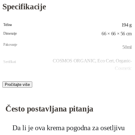
Specifikacije
194 g
Težina
66 × 66 × 56 cm
Dimenzije
Pakovanje
50ml
COSMOS ORGANIC, Eco Cert, Organic-
Sertifikati
Cosmetic
Proizvodjac
Centifolia
Uvoznik
Excelsior professional doo
Zemlja porekla
Često postavljana pitanja
Francuska
Brend
Centifolia
Da li je ova krema pogodna za osetljivu