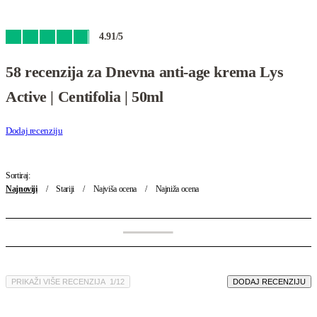
4.91
/5
Ocenjeno
58
4.91
od 5 na osnovu
ocena kupaca
58 recenzija za
Dnevna anti-age krema Lys
Active | Centifolia | 50ml
Dodaj recenziju
Sortiraj:
Najnoviji
Stariji
Najviša ocena
Najniža ocena
PRIKAŽI VIŠE RECENZIJA
/
DODAJ RECENZIJU