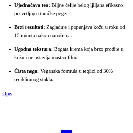
Ujednačava ten:
Biljne ćelije belog ljiljana efikasno
posvetljuju staračke pege
.
Brzi rezultati:
Zaglađuje i popunjava kožu u roku od
15 minuta nakon nanošenja
.
Ugodna tekstura:
Bogata krema koja brzo prodire u
kožu i ne ostavlja mastan film
.
Čista nega:
Veganska formula u teglici od 30%
recikliranog stakla
.
Opis