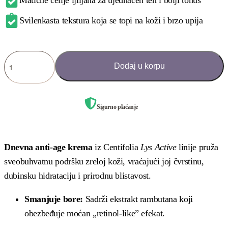
Matične ćelije ljiljana za ujednačen ten i bolji tonus
Svilenkasta tekstura koja se topi na koži i brzo upija
Dodaj u korpu
Sigurno plaćanje
Dnevna anti-age krema
iz Centifolia
Lys Active
linije pruža
sveobuhvatnu podršku zreloj koži, vraćajući joj čvrstinu,
dubinsku hidrataciju i prirodnu blistavost
.
Smanjuje bore:
Sadrži ekstrakt rambutana koji
obezbeđuje moćan „retinol-like” efekat
.