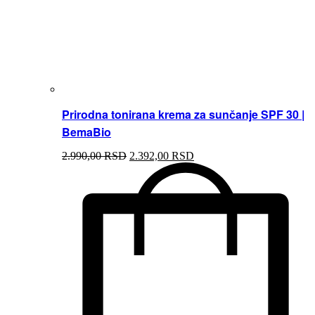
Prirodna tonirana krema za sunčanje SPF 30 |
BemaBio
2.990,00
RSD
2.392,00
RSD