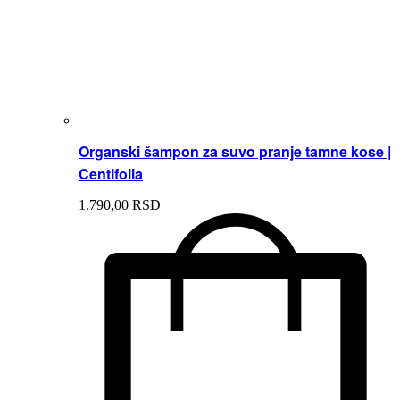
Organski šampon za suvo pranje tamne kose |
Centifolia
1.790,
00
RSD