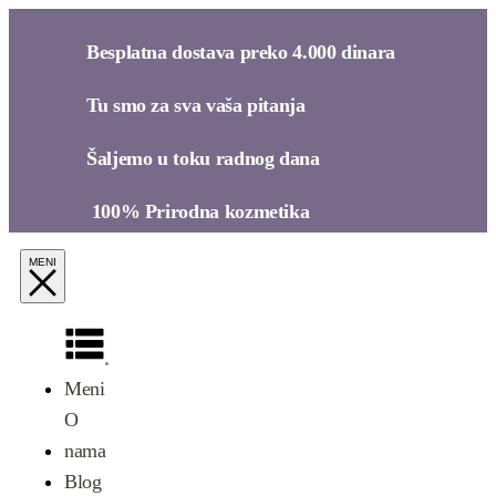
Besplatna dostava preko 4.000 dinara​
Tu smo za sva vaša pitanja​
Šaljemo u toku radnog dana​
100% Prirodna kozmetika​
Meni
O
nama
Blog