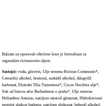
Balzam za oporavak oštećene kose je formulisan sa
organskim ricinusovim uljem.
Sastojci:
voda, glicerin, Ulje semena Ricinus Communis*,
Cetearilni alkohol, bentonit, arahidil alkohol, dikaprilil
karbonat, Ekstrakt Tilia Tomentosa*, Cocos Nucifera ulje*,
Sok od listova aloe Barbadensis u prahu*, Ulje semena
Helianthus Annuus, natrijum stearoil glutamat, Hidrolizovani
proteini slatkog badema, natrijum glukonat, behenil alkohol,