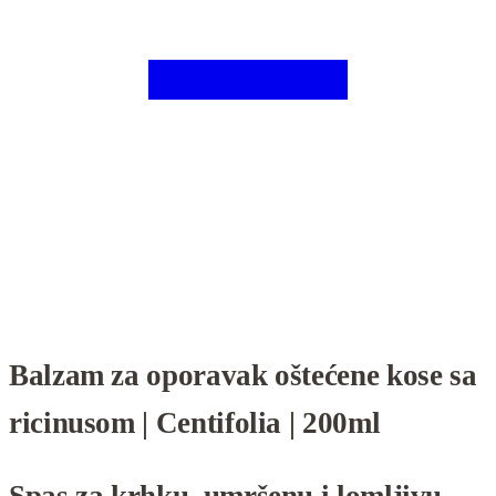
Balzam za oporavak oštećene kose sa
ricinusom | Centifolia | 200ml
Spas za krhku, umršenu i lomljivu