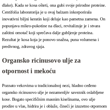
dlake). Kada se kosa ošteti, ona gubi svoje prirodne proteine.
Centifolia laboratorija je u ovaj balzam inkorporirala
inovativni biljni keratin koji deluje kao pametna zamena. On
popunjava mikro-pukotine na dlaci, revitalizuje je i stvara
zaštitni omotač koji sprečava dalje gubljenje proteina.
Rezultat je kosa koja je ponovo snažna, puna volumena i
predivnog, zdravog sjaja.
Organsko ricinusovo ulje za
otpornost i mekoću
Poznato vekovima u tradicionalnoj nezi, hladno ceđeno
organsko ricinusovo ulje je nezamenljiv saveznik oslabljene
kose. Bogato specifičnim masnim kiselinama, ovo ulje
prodire u vlas, hidrira je i oblaže, čineći je izuzetno otpornom