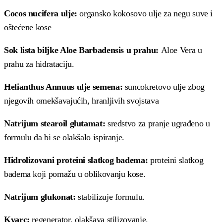
Cocos nucifera ulje:
organsko kokosovo ulje za negu suve i
oštećene kose
Sok lista biljke Aloe Barbadensis u prahu:
Aloe Vera u
prahu za hidrataciju.
Helianthus Annuus ulje semena:
suncokretovo ulje zbog
njegovih omekšavajućih, hranljivih svojstava
Natrijum stearoil glutamat:
sredstvo za pranje ugrađeno u
formulu da bi se olakšalo ispiranje.
Hidrolizovani proteini slatkog badema:
proteini slatkog
badema koji pomažu u oblikovanju kose.
Natrijum glukonat:
stabilizuje formulu.
Kvarc:
regenerator, olakšava stilizovanje.