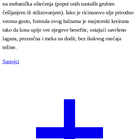
na mehanička oštećenja (poput onih nastalih grubim
češljanjem ili stilizovanjem). Iako je ricinusovo ulje prirodno
veoma gusto, formula ovog balzama je majstorski kreirana
tako da kosa upije sve njegove benefite, ostajući savršeno
lagana, prozračna i meka na dodir, bez ikakvog osećaja
težine.
Sastojci