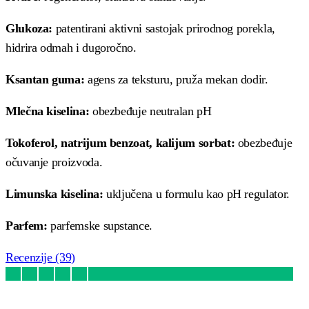
Glukoza:
patentirani aktivni sastojak prirodnog porekla,
hidrira odmah i dugoročno.
Ksantan guma:
agens za teksturu, pruža mekan dodir.
Mlečna kiselina:
obezbeđuje neutralan pH
Tokoferol, natrijum benzoat, kalijum sorbat:
obezbeđuje
očuvanje proizvoda.
Limunska kiselina:
uključena u formulu kao pH regulator.
Parfem:
parfemske supstance.
Recenzije (39)
Ocenjeno
39
4.92
od 5 na osnovu
ocena kupaca