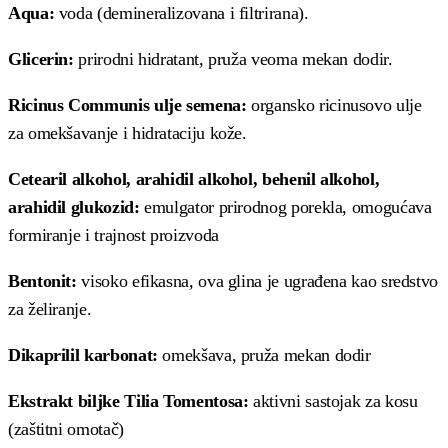
Aqua:
voda (demineralizovana i filtrirana).
Glicerin:
prirodni hidratant, pruža veoma mekan dodir.
Ricinus Communis ulje semena:
organsko ricinusovo ulje
za omekšavanje i hidrataciju kože.
Cetearil alkohol, arahidil alkohol, behenil alkohol,
arahidil glukozid:
emulgator prirodnog porekla, omogućava
formiranje i trajnost proizvoda
Bentonit:
visoko efikasna, ova glina je ugrađena kao sredstvo
za želiranje.
Dikaprilil karbonat:
omekšava, pruža mekan dodir
Ekstrakt biljke Tilia Tomentosa:
aktivni sastojak za kosu
(zaštitni omotač)