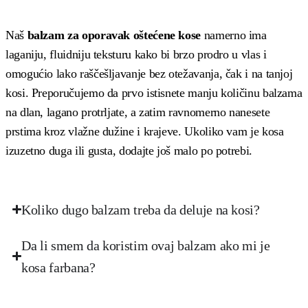
Naš
balzam za oporavak oštećene kose
namerno ima
laganiju, fluidniju teksturu kako bi brzo prodro u vlas i
omogućio lako raščešljavanje bez otežavanja, čak i na tanjoj
kosi. Preporučujemo da prvo istisnete manju količinu balzama
na dlan, lagano protrljate, a zatim ravnomerno nanesete
prstima kroz vlažne dužine i krajeve. Ukoliko vam je kosa
izuzetno duga ili gusta, dodajte još malo po potrebi.
Koliko dugo balzam treba da deluje na kosi?
Da li smem da koristim ovaj balzam ako mi je
kosa farbana?