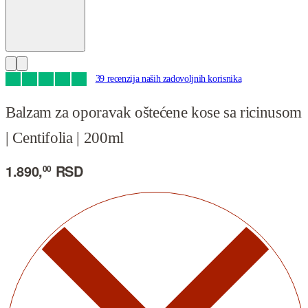
39
Ocenjeno
39
4.92
od 5 na osnovu
ocena kupaca
Balzam za oporavak oštećene kose sa ricinusom
| Centifolia | 200ml
1.890,
RSD
00