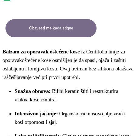
Balzam za oporavak oštećene kose
iz Centifolia linije za
oporavakoštećene kose osmišljen je da spasi, ojača i zaštiti
oslabljenu i lomljivu kosu. Ovaj tretman bez silikona olakšava
raščešljavanje već pri prvoj upotrebi.
Snažna obnova:
Biljni keratin štiti i restrukturira
vlakna kose iznutra.
Intenzivno jačanje:
Organsko ricinusovo ulje vraća
kosi otpornost i sjaj.
Lako raščešljavanje:
Glatka tekstura raspetljava kosu