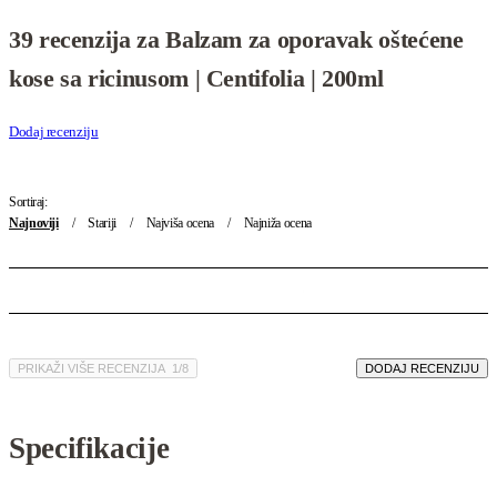
Ocenjeno
39
4.92
od 5 na osnovu
ocena kupaca
39 recenzija za
Balzam za oporavak oštećene
kose sa ricinusom | Centifolia | 200ml
Dodaj recenziju
Sortiraj:
Najnoviji
Stariji
Najviša ocena
Najniža ocena
PRIKAŽI VIŠE RECENZIJA
/
DODAJ RECENZIJU
Specifikacije