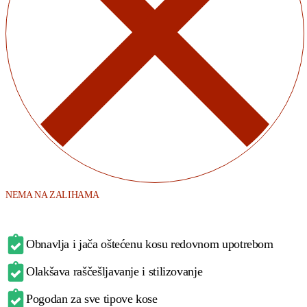
NEMA NA ZALIHAMA
Obnavlja i jača oštećenu kosu redovnom upotrebom
Olakšava raščešljavanje i stilizovanje
Pogodan za sve tipove kose