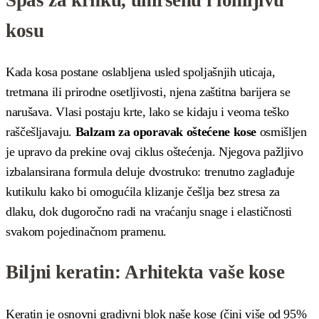
kosu
Kada kosa postane oslabljena usled spoljašnjih uticaja,
tretmana ili prirodne osetljivosti, njena zaštitna barijera se
narušava. Vlasi postaju krte, lako se kidaju i veoma teško
raščešljavaju.
Balzam za oporavak oštećene kose
osmišljen
je upravo da prekine ovaj ciklus oštećenja. Njegova pažljivo
izbalansirana formula deluje dvostruko: trenutno zaglađuje
kutikulu kako bi omogućila klizanje češlja bez stresa za
dlaku, dok dugoročno radi na vraćanju snage i elastičnosti
svakom pojedinačnom pramenu.
Biljni keratin: Arhitekta vaše kose
Keratin je osnovni gradivni blok naše kose (čini više od 95%