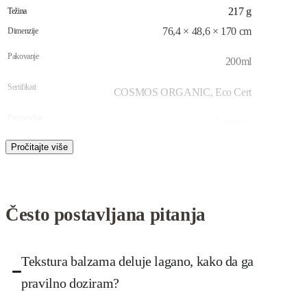
217 g
Težina
76,4 × 48,6 × 170 cm
Dimenzije
Pakovanje
200ml
Sertifikati
COSMOS ORGANIC, Eco Cert
Proizvodjac
Centifolia
Uvoznik
Excelsior professional doo
Zemlja porekla
Francuska
Često postavljana pitanja
Brend
Centifolia
Tekstura balzama deluje lagano, kako da ga
pravilno doziram?