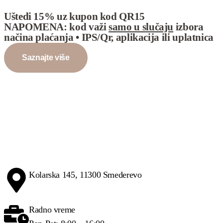
Uštedi 15%
uz kupon kod
QR15
NAPOMENA:
kod važi
samo u slučaju
izbora
načina plaćanja
• IPS/Qr, aplikacija ili uplatnica
Saznajte više
Kolarska 145, 11300 Smederevo
Radno vreme