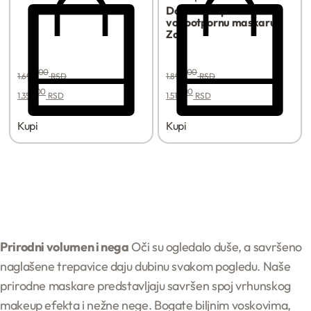
Dopuna za prirodnu
vodootpornu maskaru |
Zao
00
00
1.690,
RSD
1.890,
RSD
00
00
1.352,
RSD
1.512,
RSD
Kupi
Kupi
Prirodni volumen i nega
Oči su ogledalo duše, a savršeno
naglašene trepavice daju dubinu svakom pogledu. Naše
prirodne maskare predstavljaju savršen spoj vrhunskog
makeup efekta i nežne nege. Bogate biljnim voskovima,