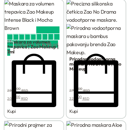
Podrazumevano
sortiranje
FILTER
Maskara za volumen
Ocenjeno sa
4.96
od
trepavica | Zao Makeup |
7ml
5
Prirodna vodootporna
maskara No Drama | Zao
Makeup
00
00
2.590,
RSD
2.790,
RSD
00
00
2.072,
RSD
2.232,
RSD
Kupi
Kupi