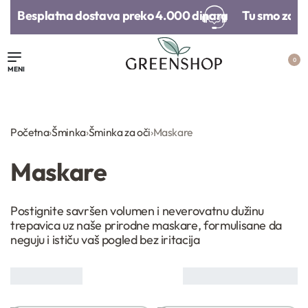
Besplatna dostava preko 4.000 dinara​
Tu smo za sv
0
Početna
›
Šminka
›
Šminka za oči
›
Maskare
Maskare
Postignite savršen volumen i neverovatnu dužinu
trepavica uz naše prirodne maskare, formulisane da
neguju i ističu vaš pogled bez iritacija
Prikaz
8
od
8
proizvoda