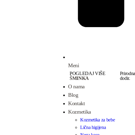
Meni
POGLEDAJ VIŠE
Prirodna
ŠMINKA
dodir.
O nama
Blog
Kontakt
Kozmetika
Kozmetika za bebe
Lična higijena
Nega kose