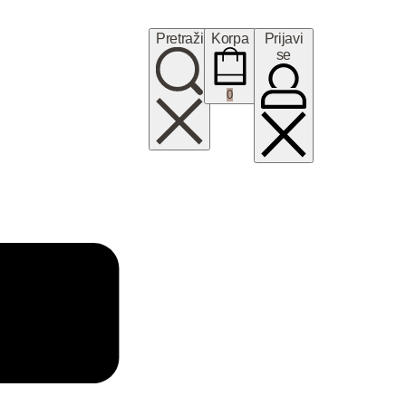
Pretraži
Korpa
Prijavi
se
0