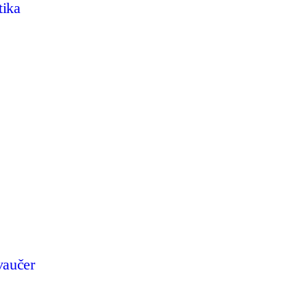
tika
vaučer