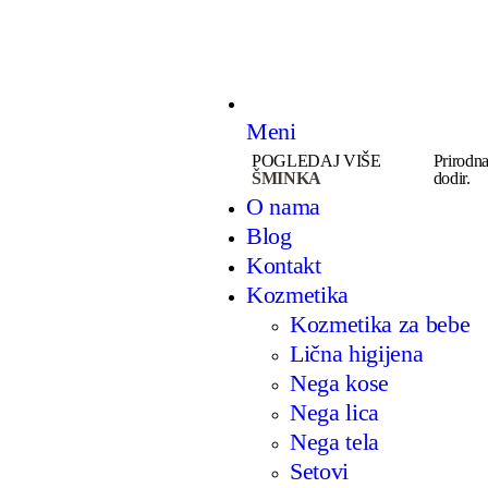
Meni
POGLEDAJ VIŠE
Prirodna
ŠMINKA
dodir.
O nama
Blog
Kontakt
Kozmetika
Kozmetika za bebe
Lična higijena
Nega kose
Nega lica
Nega tela
Setovi