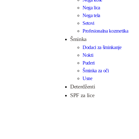
Nega lica
Nega tela
Setovi
Profesionalna kozmetika
Šminka
Dodaci za šminkanje
Nokti
Puderi
Šminka za oči
Usne
Deterdženti
SPF za lice