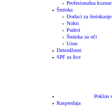
Profesionalna kozme
Šminka
Dodaci za šminkanje
Nokti
Puderi
Šminka za oči
Usne
Deterdženti
SPF za lice
Poklon 
Rasprodaja