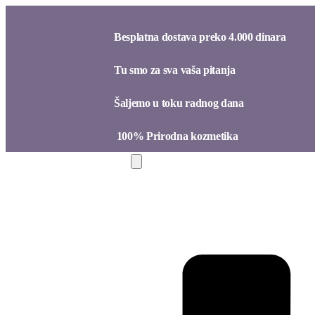
Besplatna dostava preko 4.000 dinara​
Tu smo za sva vaša pitanja​
Šaljemo u toku radnog dana​
100% Prirodna kozmetika​