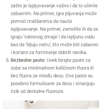
zašto je ispljuvavanje važno i da to učinite
zabavnim. Na primer, igra pljuvanja može
pomoći mališanima da nauče
ispljuvavanje. Na primer, zamolite ih da se
igraju ‘vatrenog zmaja’ i da ispljunu vodu
kao da ‘bljuju vatru’, što može biti zabavno
i korisno za formiranje dobrih navika.
Bezbedne paste
: Uvek birajte paste za
zube sa minimalnom količinom fluora ili
bez fluora za mlađu decu. Ove paste su
posebno formulisane za decu i smanjuju
rizik od dentalne fluoroze.