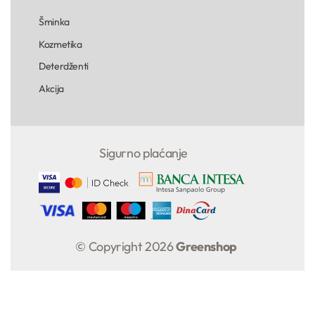
Šminka
Kozmetika
Deterdženti
Akcija
Sigurno plaćanje
© Copyright 2026
Greenshop