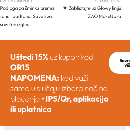
PRETHODNI POST
SLEDEĆI POST
Podloga za šminku prema
🌟 Zablistajte uz Glowy liniju
tonu i podtonu: Saveti za
ZAO MakeUp-a
savršen izgled
Uštedi 15%
uz kupon kod
Sazn
QR15
vi
NAPOMENA:
kod važi
samo u slučaju
izbora načina
plaćanja
• IPS/Qr, aplikacija
ili uplatnica