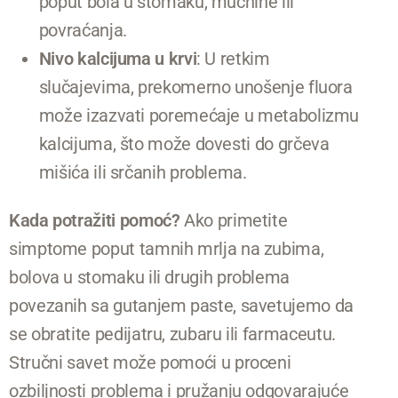
poput bola u stomaku, mučnine ili
povraćanja.
Nivo kalcijuma u krvi
: U retkim
slučajevima, prekomerno unošenje fluora
može izazvati poremećaje u metabolizmu
kalcijuma, što može dovesti do grčeva
mišića ili srčanih problema.
Kada potražiti pomoć?
Ako primetite
simptome poput tamnih mrlja na zubima,
bolova u stomaku ili drugih problema
povezanih sa gutanjem paste, savetujemo da
se obratite pedijatru, zubaru ili farmaceutu.
Stručni savet može pomoći u proceni
ozbiljnosti problema i pružanju odgovarajuće