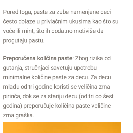
Pored toga, paste za zube namenjene deci
često dolaze u privlačnim ukusima kao što su
voće ili mint, što ih dodatno motiviše da
progutaju pastu.
Preporučena količina paste
: Zbog rizika od
gutanja, stručnjaci savetuju upotrebu
minimalne količine paste za decu. Za decu
mlađu od tri godine koristi se veličina zrna
pirinča, dok se za stariju decu (od tri do šest
godina) preporučuje količina paste veličine
zrna graška.