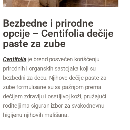
Bezbedne i prirodne
opcije – Centifolia dečije
paste za zube
Centifolia
je brend posvećen korišćenju
prirodnih i organskih sastojaka koji su
bezbedni za decu. Njihove dečije paste za
zube formulisane su sa pažnjom prema
dečijem zdravlju i osetljivoj koži, pružajući
roditeljima siguran izbor za svakodnevnu
higijenu njihovih mališana.