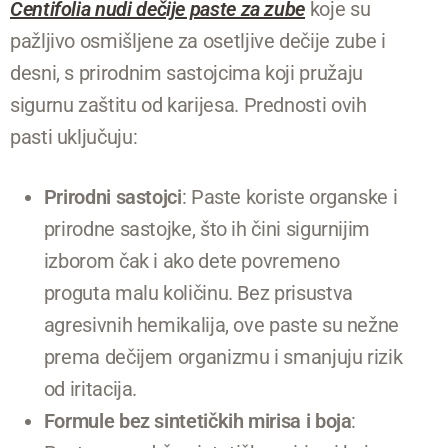
Centifolia nudi dečije paste za zube
koje su
pažljivo osmišljene za osetljive dečije zube i
desni, s prirodnim sastojcima koji pružaju
sigurnu zaštitu od karijesa. Prednosti ovih
pasti uključuju:
Prirodni sastojci
: Paste koriste organske i
prirodne sastojke, što ih čini sigurnijim
izborom čak i ako dete povremeno
proguta malu količinu. Bez prisustva
agresivnih hemikalija, ove paste su nežne
prema dečijem organizmu i smanjuju rizik
od iritacija.
Formule bez sintetičkih mirisa i boja
: