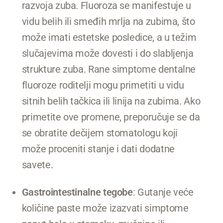
razvoja zuba. Fluoroza se manifestuje u
vidu belih ili smeđih mrlja na zubima, što
može imati estetske posledice, a u težim
slučajevima može dovesti i do slabljenja
strukture zuba. Rane simptome dentalne
fluoroze roditelji mogu primetiti u vidu
sitnih belih tačkica ili linija na zubima. Ako
primetite ove promene, preporučuje se da
se obratite dečijem stomatologu koji
može proceniti stanje i dati dodatne
savete.
Gastrointestinalne tegobe
: Gutanje veće
količine paste može izazvati simptome