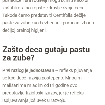
posledice i šta roditelji mogu učiniti kako bi
zaštitili oralno i opšte zdravlje svoje dece.
Takođe ćemo predstaviti Centifolia dečije
paste za zube kao bezbedan i prirodan izbor u
dečijoj oralnoj higijeni.
Zašto deca gutaju pastu
za zube?
Prvi razlog je jednostavan
– refleks pljuvanja
se kod dece razvija postepeno. Mnogim
mališanima mlađim od tri godine ovo
predstavlja fiziološki izazov, jer je refleks
ispljuvavanja još uvek u razvoju.