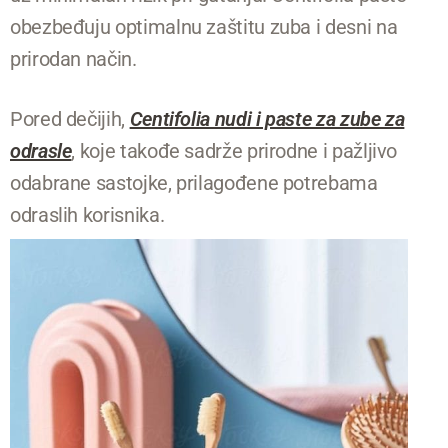
obezbeđuju optimalnu zaštitu zuba i desni na
prirodan način.
Pored dečijih,
Centifolia nudi i paste za zube za
odrasle
, koje takođe sadrže prirodne i pažljivo
odabrane sastojke, prilagođene potrebama
odraslih korisnika.