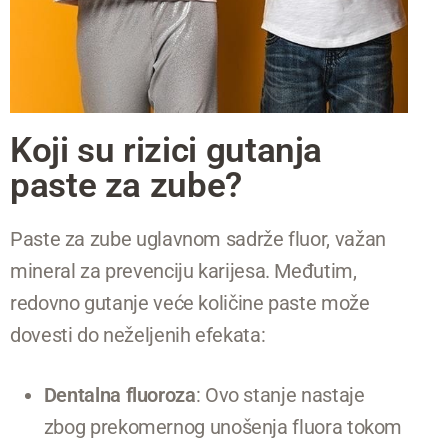
Koji su rizici gutanja
paste za zube?
Paste za zube uglavnom sadrže fluor, važan
mineral za prevenciju karijesa. Međutim,
redovno gutanje veće količine paste može
dovesti do neželjenih efekata:
Dentalna fluoroza
: Ovo stanje nastaje
zbog prekomernog unošenja fluora tokom