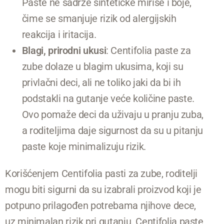
Paste ne sadrže sintetičke mirise i boje,
čime se smanjuje rizik od alergijskih
reakcija i iritacija.
Blagi, prirodni ukusi
: Centifolia paste za
zube dolaze u blagim ukusima, koji su
privlačni deci, ali ne toliko jaki da bi ih
podstakli na gutanje veće količine paste.
Ovo pomaže deci da uživaju u pranju zuba,
a roditeljima daje sigurnost da su u pitanju
paste koje minimalizuju rizik.
Korišćenjem Centifolia pasti za zube, roditelji
mogu biti sigurni da su izabrali proizvod koji je
potpuno prilagođen potrebama njihove dece,
uz minimalan rizik pri gutanju. Centifolia paste