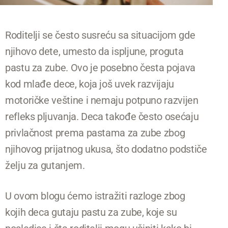
Roditelji se često susreću sa situacijom gde
njihovo dete, umesto da ispljune, proguta
pastu za zube. Ovo je posebno česta pojava
kod mlađe dece, koja još uvek razvijaju
motoričke veštine i nemaju potpuno razvijen
refleks pljuvanja. Deca takođe često osećaju
privlačnost prema pastama za zube zbog
njihovog prijatnog ukusa, što dodatno podstiče
želju za gutanjem.
U ovom blogu ćemo istražiti razloge zbog
kojih deca gutaju pastu za zube, koje su