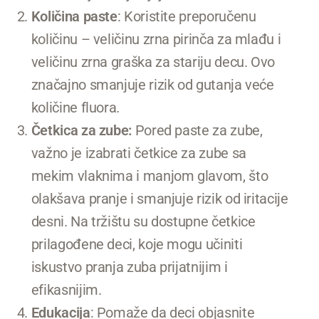
Količina paste
: Koristite preporučenu
količinu – veličinu zrna pirinča za mlađu i
veličinu zrna graška za stariju decu. Ovo
značajno smanjuje rizik od gutanja veće
količine fluora.
Četkica za zube:
Pored paste za zube,
važno je izabrati četkice za zube sa
mekim vlaknima i manjom glavom, što
olakšava pranje i smanjuje rizik od iritacije
desni. Na tržištu su dostupne četkice
prilagođene deci, koje mogu učiniti
iskustvo pranja zuba prijatnijim i
efikasnijim.
Edukacija
: Pomaže da deci objasnite