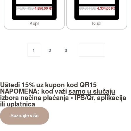
6.070,00
RSD
4.856,00
RSD
5.380,00
RSD
4.304,00
RSD
Kupi
Kupi
1
2
3
Uštedi 15%
uz kupon kod
QR15
NAPOMENA:
kod važi
samo u slučaju
izbora načina plaćanja
• IPS/Qr, aplikacija
ili uplatnica
Saznajte više