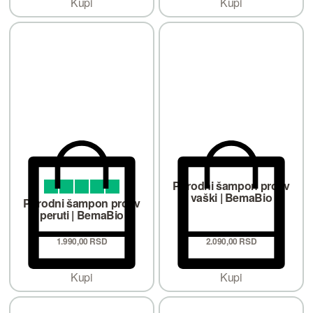
Kupi
Kupi
Prirodni šampon protiv
vaški | BemaBio
Ocenjeno sa
od 5
5.00
Prirodni šampon protiv
peruti | BemaBio
1.990,
00
RSD
2.090,
00
RSD
Kupi
Kupi