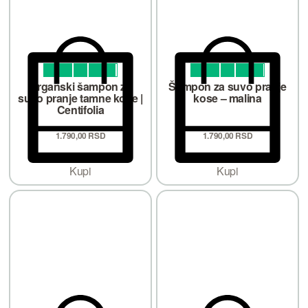
Ocenjeno sa
od 5
Ocenjeno sa
od 5
4.82
4.88
Organski šampon za
Šampon za suvo pranje
suvo pranje tamne kose |
kose – malina
Centifolia
1.790,
00
RSD
1.790,
00
RSD
Kupi
Kupi