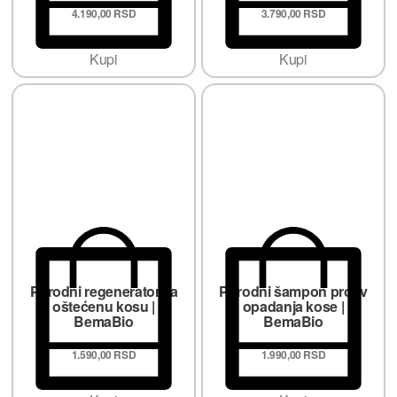
4.190,
00
RSD
3.790,
00
RSD
Kupi
Kupi
Prirodni regenerator za
Prirodni šampon protiv
oštećenu kosu |
opadanja kose |
BemaBio
BemaBio
1.590,
00
RSD
1.990,
00
RSD