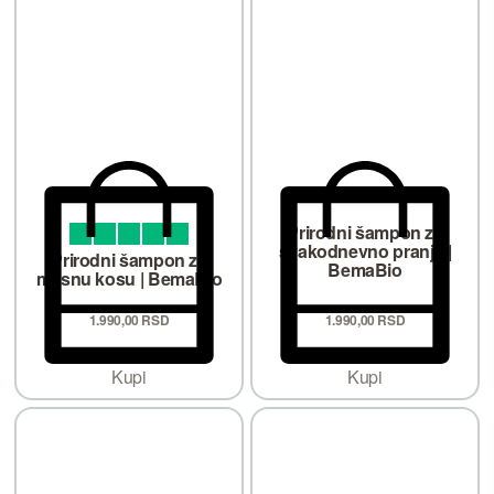
Prirodni šampon za
svakodnevno pranje |
Ocenjeno sa
od 5
5.00
Prirodni šampon za
BemaBio
masnu kosu | BemaBio
1.990,
00
RSD
1.990,
00
RSD
Kupi
Kupi