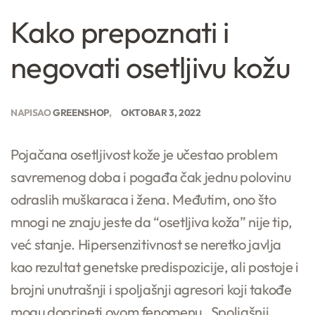
Kako prepoznati i
negovati osetljivu kožu
NAPISAO
GREENSHOP
OKTOBAR 3, 2022
Pojačana osetljivost kože je učestao problem
savremenog doba i pogađa čak jednu polovinu
odraslih muškaraca i žena. Međutim, ono što
mnogi ne znaju jeste da “osetljiva koža” nije tip,
već stanje. Hipersenzitivnost se neretko javlja
kao rezultat genetske predispozicije, ali postoje i
brojni unutrašnji i spoljašnji agresori koji takođe
mogu doprineti ovom fenomenu. Spoljašnji