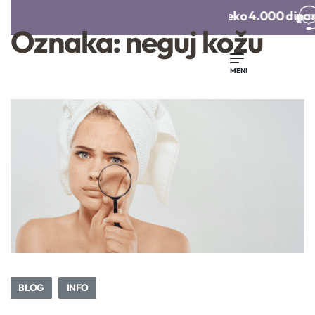
Besplatna dostava preko 4.000 dinara
Oznaka:
neguj kožu
Poklon vaučer
Organski šampon za
Olovka za us
suvo pranje tamne
obraze
kose | Centifolia
3.000,
00
RSD
1.690,
00
RS
BLOG
INFO
20.000,
00
RSD
1.790,
00
RSD
1.352,
00
RS