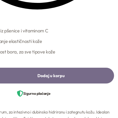
iz pšenice i vitaminom C
šanje elastičnosti kože
vost bora, za sve tipove kože
Dodaj u korpu
Sigurno plaćanje
um, za intezivno i dubinsko hidriranu i zategnutu kožu. Idealan