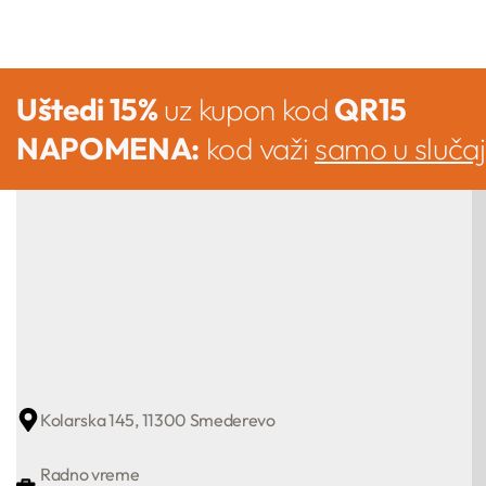
Uštedi 15%
uz kupon kod
QR15
NAPOMENA:
kod važi
samo u sluča
Kolarska 145, 11300 Smederevo
Radno vreme