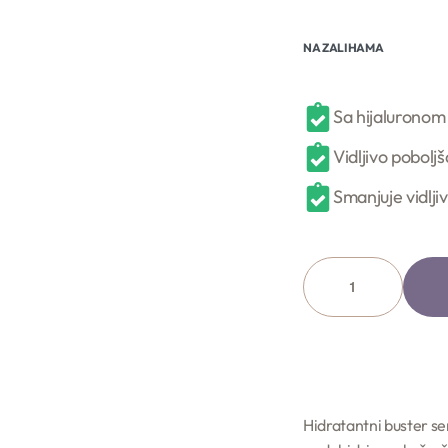
NA ZALIHAMA
Sa hijaluronom 
Vidljivo pobolj
Smanjuje vidlji
Hidratantni buster ser