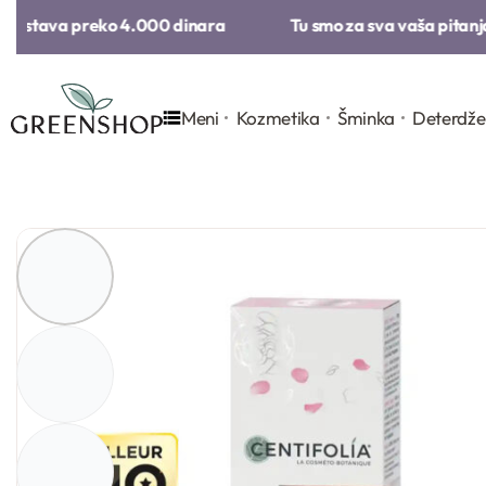
ostava preko 4.000 dinara​
Tu smo za sva vaša pitanja​
Meni
Kozmetika
Šminka
Deterdže