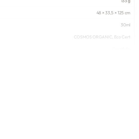
133 g
48 × 33,5 × 125 cm
30ml
COSMOS ORGANIC, Eco Cert
Centifolia
Excelsior professional doo
Francuska
Centifolia