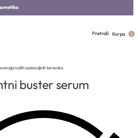
metika​
Pretraži
Korpa
0
cene kupca
tni buster serum