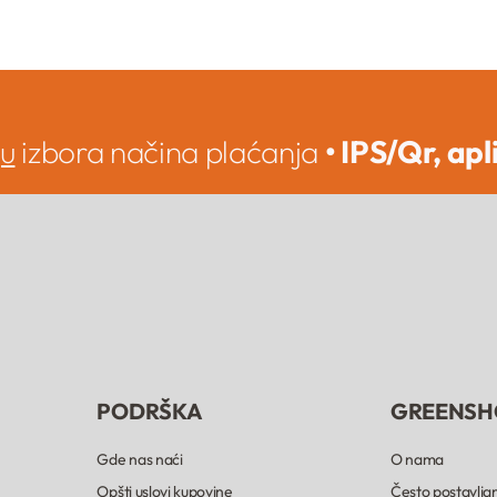
ju
izbora načina plaćanja
• IPS/Qr, apl
PODRŠKA
GREENSH
Gde nas naći
O nama
Opšti uslovi kupovine
Često postavljan