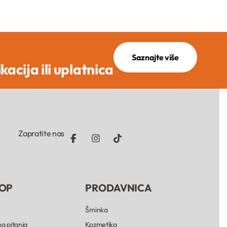
Saznajte više
ikacija ili uplatnica
Zapratite nas
OP
PRODAVNICA
Šminka
a pitanja
Kozmetika