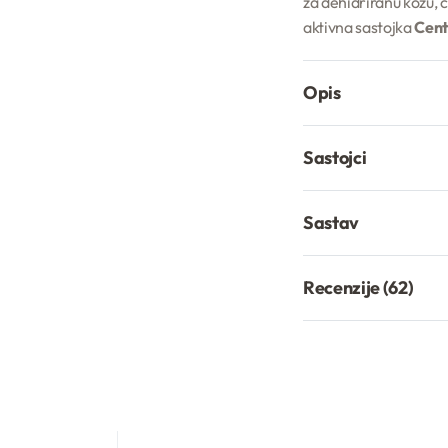
za dehidriranu kožu, č
aktivna sastojka
Centi
Opis
Sastojci
Sastav
Recenzije (62)