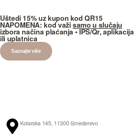
Uštedi 15%
uz kupon kod
QR15
NAPOMENA:
kod važi
samo u slučaju
izbora načina plaćanja
• IPS/Qr, aplikacija
ili uplatnica
Saznajte više
Kolarska 145, 11300 Smederevo