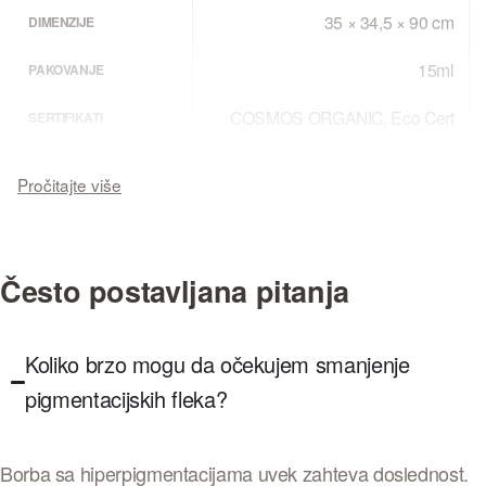
35 × 34,5 × 90 cm
DIMENZIJE
15ml
PAKOVANJE
COSMOS ORGANIC, Eco Cert
SERTIFIKATI
Centifolia
PROIZVODJAC
Excelsior professional doo
UVOZNIK
Francuska
ZEMLJA POREKLA
Često postavljana pitanja
Centifolia
BREND
Koliko brzo mogu da očekujem smanjenje
pigmentacijskih fleka?
Borba sa hiperpigmentacijama uvek zahteva doslednost.