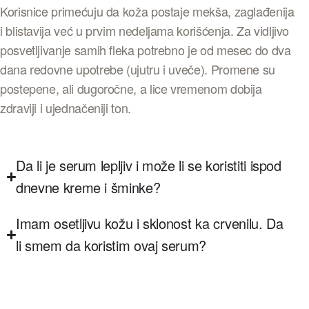
Korisnice primećuju da koža postaje mekša, zaglađenija
i blistavija već u prvim nedeljama korišćenja. Za vidljivo
posvetljivanje samih fleka potrebno je od mesec do dva
dana redovne upotrebe (ujutru i uveče). Promene su
postepene, ali dugoročne, a lice vremenom dobija
zdraviji i ujednačeniji ton.
Da li je serum lepljiv i može li se koristiti ispod
dnevne kreme i šminke?
Imam osetljivu kožu i sklonost ka crvenilu. Da
li smem da koristim ovaj serum?