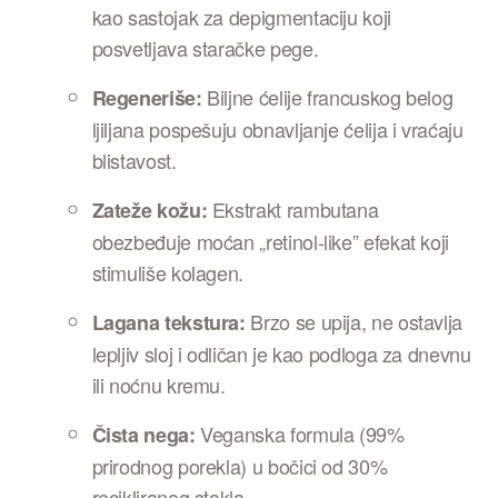
kao sastojak za depigmentaciju koji
posvetljava staračke pege
.
Biljne ćelije francuskog belog
Regeneriše:
ljiljana pospešuju obnavljanje ćelija i vraćaju
blistavost
.
Ekstrakt rambutana
Zateže kožu:
obezbeđuje moćan „retinol-like” efekat koji
stimuliše kolagen
.
Brzo se upija, ne ostavlja
Lagana tekstura:
lepljiv sloj i odličan je kao podloga za dnevnu
ili noćnu kremu.
Veganska formula (99%
Čista nega:
prirodnog porekla) u bočici od 30%
recikliranog stakla
.