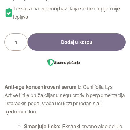
Tekstura na vodenoj bazi koja se brzo upija i nije
lepljiva
Dodaj u korpu
Sigurno plaćanje
iz Centifolia Lys
Anti-age koncentrovani serum
Active linije pruža ciljanu negu protiv hiperpigmentacija
i staračkih pega, vraćajući koži prirodan sjaj i
ujednačen ton
.
Ekstrakt crvene alge deluje
Smanjuje fleke: