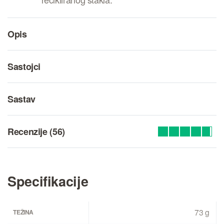
Opis
Sastojci
Sastav
Recenzije (56)
Ocenjeno
56
4.80
od 5 na os
Specifikacije
73 g
TEŽINA