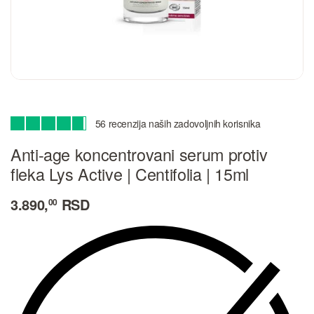
56
Ocenjeno
56
od 5 na osnovu
ocena kupaca
4.80
Anti-age koncentrovani serum protiv
fleka Lys Active | Centifolia | 15ml
3.890,
RSD
00