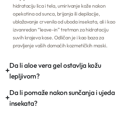
hidrataciju lica i tela, umirivanje kože nakon
opekotina od sunca, brijanja ili depilacije,
ublažavanje crvenila od uboda insekata, ali i kao
izvanredan “leave-in” tretman za hidrataciju
suvih krajeva kose. Odličan je i kao baza za
pravljenje vaših domaćih kozmetičkih maski.
Da li aloe vera gel ostavlja kožu
lepljivom?
Da li pomaže nakon sunčanja i ujeda
insekata?