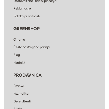
Dostava robe i načini plaćanja
Reklamacije
Politika privatnosti
GREENSHOP
O nama
Često postavljana pitanja
Blog
Kontakt
PRODAVNICA
Šminka
Kozmetika
Deterdženti
Akcija