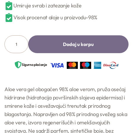
Umiruje svrab i zatezanje kože
Visok procenat aloje u proizvodu-98%
Dodaj u korpu
Sigurno plaćanje
Aloe vera gel obogaćen 98% aloe verom, pruža osećaj
hidrirane (hidratacija površinskih slojeva epidermisa) i
smirene kože i osvežavajući trenutak prirodnog
blagostanja. Napravljen od 98% prirodnog svežeg soka
aloe vere, izvora regenerišućih i omekšavajućih
svojstava. Ne sadrži parfem, sintetičke boje, bez