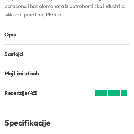
parabena i bez elemenata iz petrohemijske industrije:
silikona, parafina, PEG-a.
Opis
Sastojci
Moj lični utisak
Recenzije (45)
Ocenjeno
45
4.96
od 5 na osno
Specifikacije