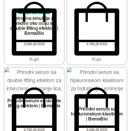
Ocenjeno sa
od 5
5.00
Prirodna emulzija za
predeo oko očiju sa
double lifting efektom |
BemaBio
2.990,
00
RSD
4.790,
00
RSD
Kupi
Kupi
Prirodni serum sa double
lifting efektom | BemaBio
Prirodni serum sa
hijaluronskom kiselinom
| BemaBio
4.790,
00
RSD
4.490,
00
RSD