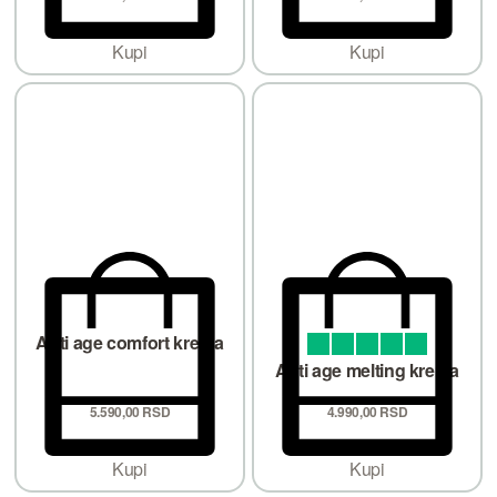
Kupi
Kupi
Anti age comfort krema
Ocenjeno sa
od 5
4.92
Anti age melting krema
5.590,
00
RSD
4.990,
00
RSD
Kupi
Kupi