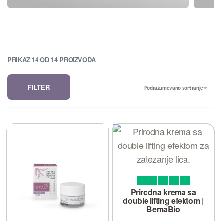
PRIKAZ
14
OD
14
PROIZVODA
FILTER
Podrazumevano sortiranje
Ocenjeno sa
od 5
5.00
Prirodna krema sa
double lifting efektom |
BemaBio