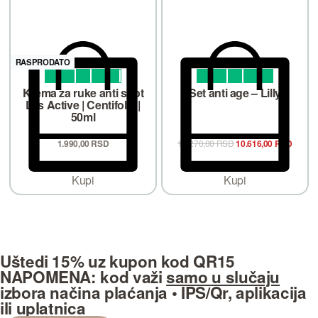
RASPRODATO
Ocenjeno sa
od 5
Ocenjeno sa
od 5
4.85
5.00
Krema za ruke anti spot
Set anti age – Lilly
Lys Active | Centifolia |
50ml
1.990,
00
RSD
13.270,00
RSD
10.616,00
RSD
Kupi
Kupi
Uštedi 15%
uz kupon kod
QR15
NAPOMENA:
kod važi
samo u slučaju
izbora načina plaćanja
• IPS/Qr, aplikacija
ili uplatnica