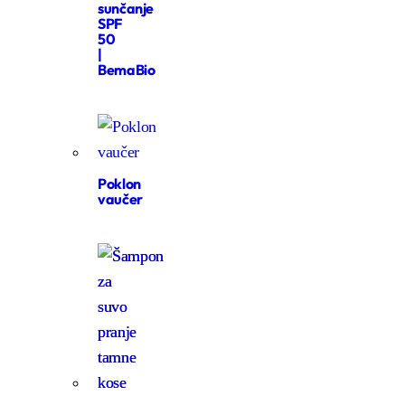
sunčanje
SPF
50
|
BemaBio
Poklon
vaučer