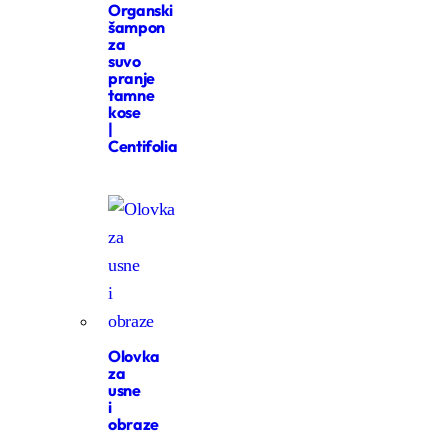
Organski
šampon
za
suvo
pranje
tamne
kose
|
Centifolia
Olovka
za
usne
i
obraze