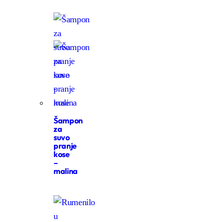
Šampon
za
suvo
pranje
kose
–
malina