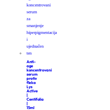
Anti-
age
koncentrovani
serum
protiv
fleka
Lys
Active
|
Centifolia
|
15ml