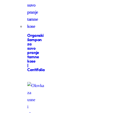
Organski
šampon
za
suvo
pranje
tamne
kose
|
Centifolia