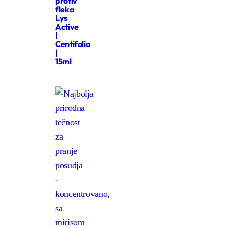
protiv
fleka
Lys
Active
|
Centifolia
|
15ml