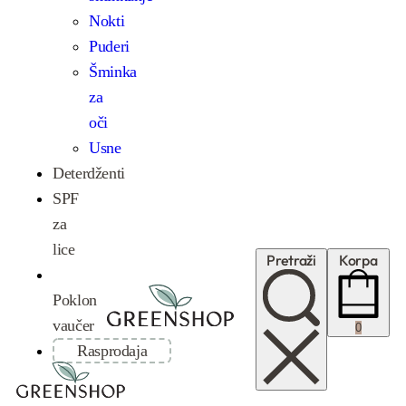
Nokti
Puderi
Šminka
za
oči
Usne
Deterdženti
SPF
za
lice
Pretraži
Korpa
Poklon
vaučer
0
Rasprodaja