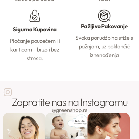
Pažljivo Pakovanje
Sigurna Kupovina
Svaka porudžbina stiže s
Plaćanje pouzećem ili
pažnjom, uz poklončić
karticom – brzo i bez
iznenađenja
stresa.
Zapratite nas na Instagramu
@greenshop.rs