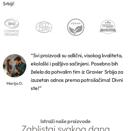
Srbiji!
“Svi proizvodi su odlični, visokog kvaliteta,
ekološki i pažljivo sačinjeni. Posebno bih
želela da pohvalim tim iz Gravier Srbija za
izuzetan odnos prema potrošačima! Divni
Marija O.
ste!”
Istraži naše proizvode
Zablistaj svakog dana