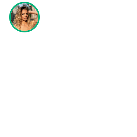
Lagan i divan! Zaljubim se u ovaj gel svaki put
iznova. Dva pokreta četkicom i sve je na mestu a
nema onog osećaja lepka na licu. Sve stiže brzo a
pakovanje je medeno!
Dunja Opšić