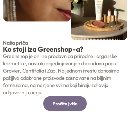
Naša priča
Ko stoji iza Greenshop-a?
Greenshop je online prodavnica prirodne i organske
kozmetike, nastala objedinjavanjem brendova poput
Gravier, Centifolia i Zao. Na jednom mestu donosimo
pažljivo odabrane proizvode zasnovane na biljnim
formulama, namenjene svima koji biraju zdraviju i
odgovorniju negu.
Pročitaj više