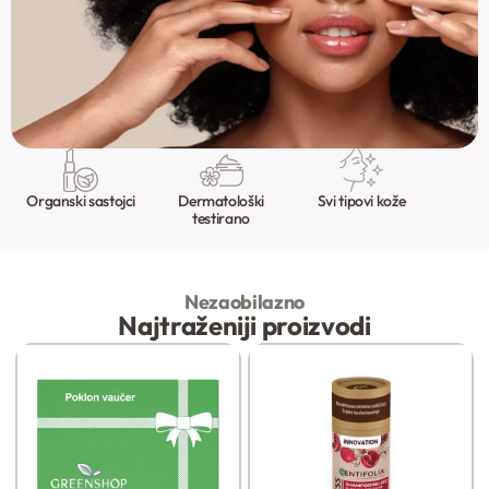
Organski sastojci
Dermatološki
Svi tipovi kože
testirano
Nezaobilazno
Najtraženiji proizvodi