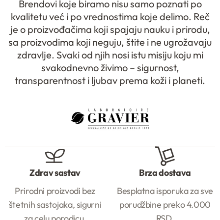
Brendovi koje biramo nisu samo poznati po
kvalitetu već i po vrednostima koje delimo. Reč
je o proizvođačima koji spajaju nauku i prirodu,
sa proizvodima koji neguju, štite i ne ugrožavaju
zdravlje. Svaki od njih nosi istu misiju koju mi
svakodnevno živimo – sigurnost,
transparentnost i ljubav prema koži i planeti.
Zdrav sastav
Brza dostava
Prirodni proizvodi bez
Besplatna isporuka za sve
štetnih sastojaka, sigurni
porudžbine preko 4.000
za celu porodicu.
RSD.